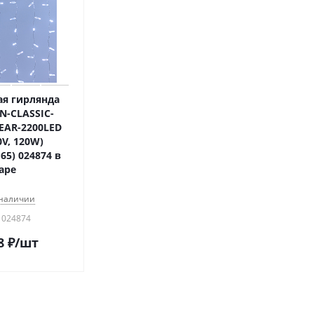
я гирлянда
N-CLASSIC-
EAR-2200LED
0V, 120W)
P65) 024874 в
аре
 наличии
 024874
8
₽
/шт