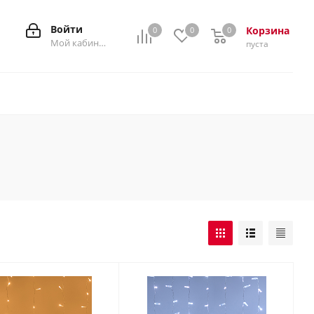
Войти
Корзина
0
0
0
0
Мой кабинет
пуста