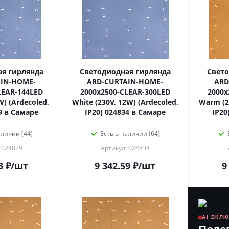
я гирлянда
Светодиодная гирлянда
Свето
IN-HOME-
ARD-CURTAIN-HOME-
ARD
LEAR-144LED
2000x2500-CLEAR-300LED
2000x
W) (Ardecoled,
White (230V, 12W) (Ardecoled,
Warm (2
9 в Самаре
IP20) 024834 в Самаре
IP20
аличии (44)
Есть в наличии (64)
 024829
Артикул: 024834
3
₽
/шт
9 342.59
₽
/шт
9
AI ВКЛ