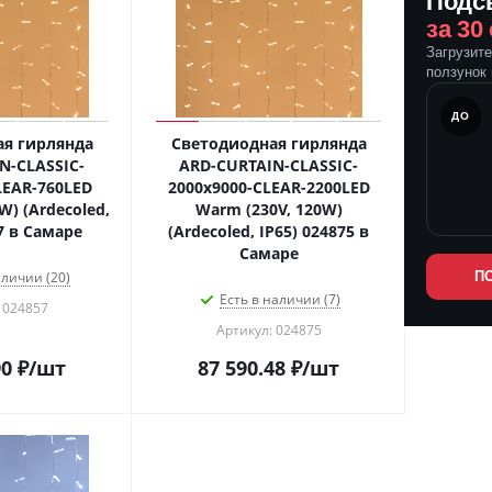
Подс
за 30
Загрузит
ползунок 
ПОСЛЕ
ДО
я гирлянда
Светодиодная гирлянда
N-CLASSIC-
ARD-CURTAIN-CLASSIC-
LEAR-760LED
2000x9000-CLEAR-2200LED
W) (Ardecoled,
Warm (230V, 120W)
7 в Самаре
(Ardecoled, IP65) 024875 в
Самаре
аличии (20)
П
Есть в наличии (7)
 024857
Артикул: 024875
90
₽
/шт
87 590.48
₽
/шт