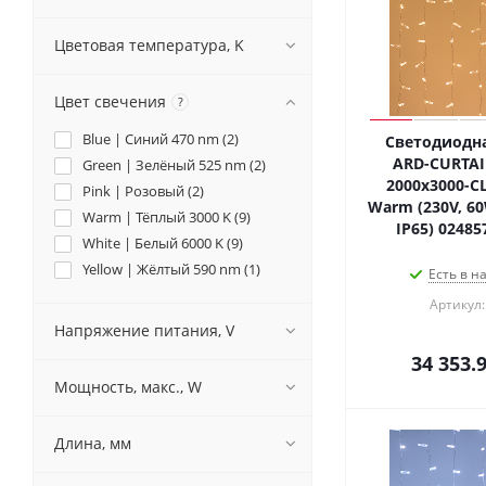
Цветовая температура, K
Цвет свечения
?
Blue | Синий 470 nm (
2
)
Светодиодна
ARD-CURTAI
Green | Зелёный 525 nm (
2
)
2000x3000-C
Pink | Розовый (
2
)
Warm (230V, 60
Warm | Тёплый 3000 K (
9
)
IP65) 02485
White | Белый 6000 K (
9
)
Yellow | Жёлтый 590 nm (
1
)
Есть в н
Артикул:
Напряжение питания, V
34 353.
Мощность, макс., W
Длина, мм