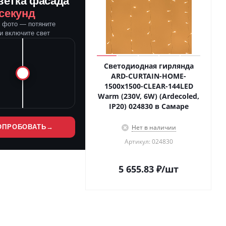
ветка фасада
 секунд
е фото — потяните
и включите свет
Светодиодная гирлянда
ARD-CURTAIN-HOME-
1500x1500-CLEAR-144LED
Warm (230V, 6W) (Ardecoled,
IP20) 024830 в Самаре
ОПРОБОВАТЬ
→
Нет в наличии
Артикул: 024830
5 655.83
₽
/шт