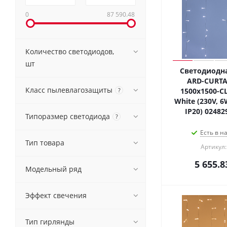
0
87 590.48
Количество светодиодов,
шт
Светодиодна
ARD-CURTA
Класс пылевлагозащиты
?
1500x1500-C
White (230V, 6
IP20) 02482
Типоразмер светодиода
?
Есть в н
Тип товара
Артикул:
5 655.8
Модельный ряд
Эффект свечения
Тип гирлянды