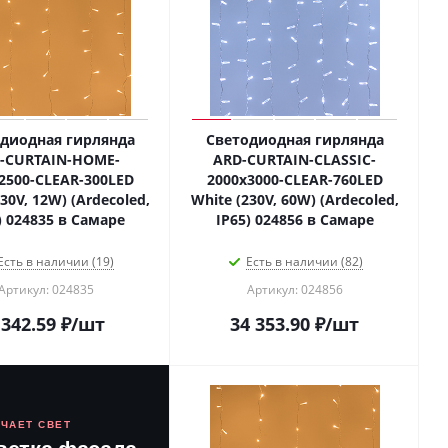
диодная гирлянда
Светодиодная гирлянда
-CURTAIN-HOME-
ARD-CURTAIN-CLASSIC-
2500-CLEAR-300LED
2000x3000-CLEAR-760LED
30V, 12W) (Ardecoled,
White (230V, 60W) (Ardecoled,
) 024835 в Самаре
IP65) 024856 в Самаре
Есть в наличии (19)
Есть в наличии (82)
Артикул: 024835
Артикул: 024856
 342.59
₽
/шт
34 353.90
₽
/шт
ЮЧАЕТ СВЕТ