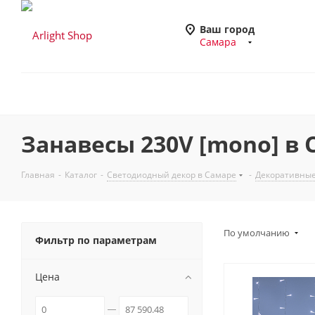
Ваш город
Самара
Занавесы 230V [mono] в 
Главная
-
Каталог
-
Светодиодный декор в Самаре
-
Декоративные
По умолчанию
Фильтр по параметрам
Цена