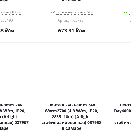
личии (1000)
Есть в наличии (390)
Е
 032190
Артикул: 037954
38
₽
/м
673.31
₽
/м
60-8mm 24V
Лента IC-A60-8mm 24V
Лент
8 W/m, IP20,
Warm2700 (4.8 W/m, IP20,
Day4000 
 (Arlight,
2835, 10m) (Arlight,
нная) 037957
стабилизированная) 037958
стабил
маре
в Самаре