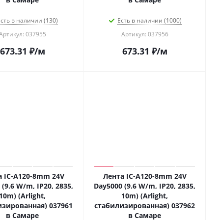
сть в наличии (130)
Есть в наличии (1000)
Артикул: 037955
Артикул: 037956
673.31
₽
/м
673.31
₽
/м
а IC-A120-8mm 24V
Лента IC-A120-8mm 24V
(9.6 W/m, IP20, 2835,
Day5000 (9.6 W/m, IP20, 2835,
10m) (Arlight,
10m) (Arlight,
изированная) 037961
стабилизированная) 037962
в Самаре
в Самаре