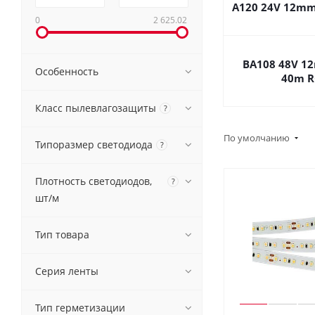
A120 24V 12mm
0
2 625.02
BA108 48V 1
Особенность
40m 
Класс пылевлагозащиты
?
По умолчанию
Типоразмер светодиода
?
Плотность светодиодов,
?
шт/м
Тип товара
Серия ленты
Тип герметизации