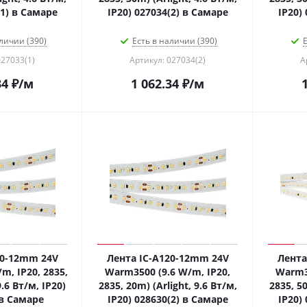
(1) в Самаре
IP20) 027034(2) в Самаре
IP20)
личии (390)
Есть в наличии (390)
Е
027033(1)
Артикул: 027034(2)
А
34
₽
/м
1 062.34
₽
/м
20-12mm 24V
Лента IC-A120-12mm 24V
Лента
m, IP20, 2835,
Warm3500 (9.6 W/m, IP20,
Warm35
9.6 Вт/м, IP20)
2835, 20m) (Arlight, 9.6 Вт/м,
2835, 50
 в Самаре
IP20) 028630(2) в Самаре
IP20)