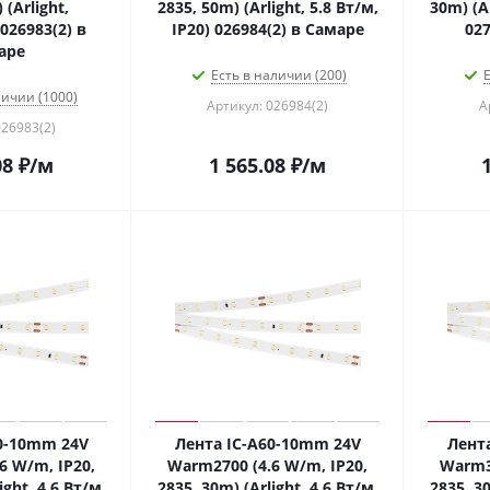
 (Arlight,
2835, 50m) (Arlight, 5.8 Вт/м,
30m) (Ar
26983(2) в
IP20) 026984(2) в Самаре
027
аре
Есть в наличии (200)
Е
личии (1000)
Артикул: 026984(2)
А
026983(2)
08
₽
/м
1 565.08
₽
/м
0-10mm 24V
Лента IC-A60-10mm 24V
Лент
6 W/m, IP20,
Warm2700 (4.6 W/m, IP20,
Warm35
ight, 4.6 Вт/м,
2835, 30m) (Arlight, 4.6 Вт/м,
2835, 30