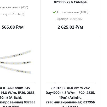
029990(2) в Самаре
сть в наличии (450)
Есть в наличии (1000)
ртикул: 028632(2)
Артикул: 029990(2)
1 565.08
₽
/м
2 625.02
₽
/м
а IC-A60-8mm 24V
Лента IC-A60-8mm 24V
(4.8 W/m, IP20, 2835,
Day4000 (4.8 W/m, IP20, 2835,
10m) (Arlight,
10m) (Arlight,
изированная) 037955
стабилизированная) 037956
в Самаре
в Самаре