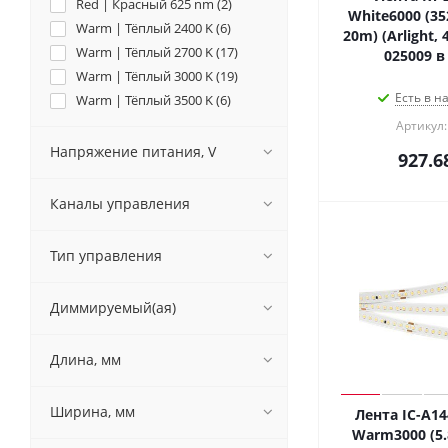
Red | Красный 625 nm (
2
)
White6000 (35
Warm | Тёплый 2400 K (
6
)
20m) (Arlight, 
Warm | Тёплый 2700 K (
17
)
025009 в
Warm | Тёплый 3000 K (
19
)
Есть в н
Warm | Тёплый 3500 K (
6
)
White | Белый 6000 K (
14
)
Артикул:
Напряжение питания, V
927.6
Каналы управления
Тип управления
Диммируемый(ая)
Длина, мм
Ширина, мм
Лента IC-A1
Warm3000 (5.