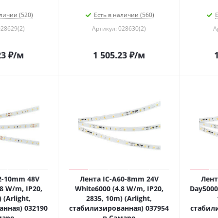
личии (520)
Есть в наличии (560)
Е
028629(2)
Артикул: 028630(2)
А
23
₽
/м
1 505.23
₽
/м
2-10mm 48V
Лента IC-A60-8mm 24V
Лент
8 W/m, IP20,
White6000 (4.8 W/m, IP20,
Day5000 
 (Arlight,
2835, 10m) (Arlight,
нная) 032190
стабилизированная) 037954
стабил
маре
в Самаре