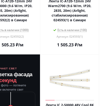
 IC-A120-12mm 24V
Лента IC-A120-12mm 24V
00 (9.6 W/m, IP20,
Warm2700 (9.6 W/m, IP20,
5, 20m) (Arlight,
2835, 20m) (Arlight,
билизированная)
стабилизированная)
592(2) в Самаре
024593(1) в Самаре
сть в наличии (1000)
Есть в наличии (100)
ртикул: 024592(2)
Артикул: 024593(1)
1 505.23
₽
/м
1 505.23
₽
/м
ЮЧАЕТ СВЕТ
ветка фасада
 секунд
е фото — потяните
и включите свет
Лента IC 2-50000 48V Cool 8K