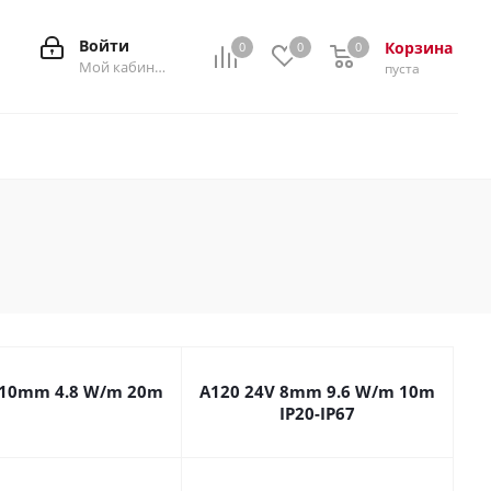
Войти
Корзина
0
0
0
0
Мой кабинет
пуста
 10mm 4.8 W/m 20m
A120 24V 8mm 9.6 W/m 10m
IP20-IP67