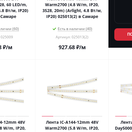
28, 60 LED/m,
Warm2700 (4.8 W/m, IP20,
4.8 Вт/м, IP20)
3528, 20m) (Arlight, 4.8 Вт/м,
 Самаре
IP20) 025013(2) в Самаре
аличии (60)
Есть в наличии (40)
П
 025009
Артикул: 025013(2)
8
₽
/м
927.68
₽
/м
44-12mm 48V
Лента IC-A144-12mm 48V
Лент
8 W/m, IP20,
Warm2700 (5.8 W/m, IP20,
Day5000 