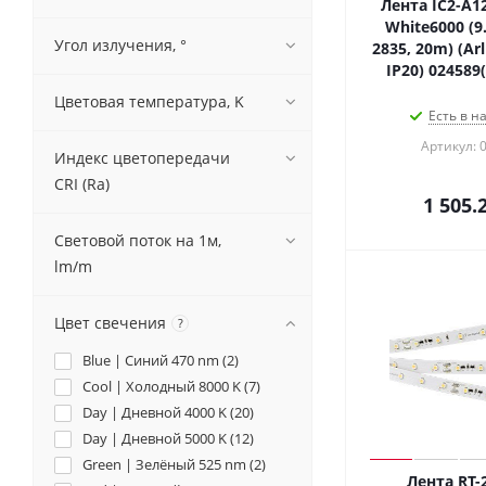
Лента IC2-A1
White6000 (9
Угол излучения, °
2835, 20m) (Arl
IP20) 024589
Цветовая температура, K
Есть в н
Артикул: 
Индекс цветопередачи
CRI (Ra)
1 505.
Световой поток на 1м,
lm/m
Цвет свечения
?
Blue | Синий 470 nm (
2
)
Cool | Холодный 8000 K (
7
)
Day | Дневной 4000 K (
20
)
Day | Дневной 5000 K (
12
)
Green | Зелёный 525 nm (
2
)
Лента RT-