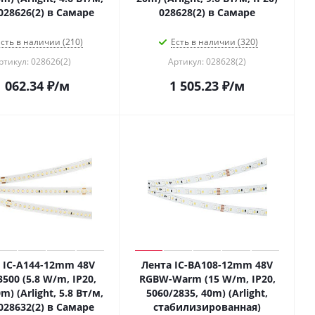
 028626(2) в Самаре
028628(2) в Самаре
сть в наличии (210)
Есть в наличии (320)
ртикул: 028626(2)
Артикул: 028628(2)
1 062.34
₽
/м
1 505.23
₽
/м
 IC-A144-12mm 48V
Лента IC-BA108-12mm 48V
00 (5.8 W/m, IP20,
RGBW-Warm (15 W/m, IP20,
m) (Arlight, 5.8 Вт/м,
5060/2835, 40m) (Arlight,
 028632(2) в Самаре
стабилизированная)