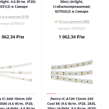
light, 4.6 Вт/м, IP20)
30m) (Arlight,
031(2) в Самаре
стабилизированная)
027032(2) в Самаре
сть в наличии (510)
Есть в наличии (360)
ртикул: 027031(2)
Артикул: 027032(2)
1 062.34
₽
/м
1 062.34
₽
/м
а IC-A60-10mm 24V
Лента IC-A120-12mm 24V
00 (4.6 W/m, IP20,
Cool 8K (9.6 W/m, IP20, 2835,
m) (Arlight, 4.6 Вт/м,
20m) (Arlight, 9.6 Вт/м, IP20)