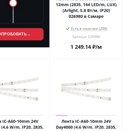
12mm (2835, 144 LED/m, LUX)
(Arlight, 5.8 Вт/м, IP20)
026980 в Самаре
Есть в наличии (200)
ОПРОБОВАТЬ
→
Артикул: 026980
1 249.14
₽
/м
а IC-A60-10mm 24V
Лента IC-A60-10mm 24V
(4.6 W/m, IP20, 2835,
Day4000 (4.6 W/m, IP20, 2835,