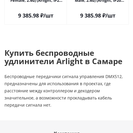
Female, 2.4G) (Arlight, IP20
Male, 2.4G) (Arlight, IP20
Металл, 5 лет) 028416 в
Металл, 5 лет) 028417 в
Самаре
Самаре
9 385.98
₽
/шт
9 385.98
₽
/шт
Купить беспроводные
удлинители Arlight в Самаре
Беспроводные передачики сигнала управления DMX512,
предназначены для использования в проектах, где
расстояние между контроллером и декодером
значительное, а возможности прокладывать кабель
передачи сигнала нет.