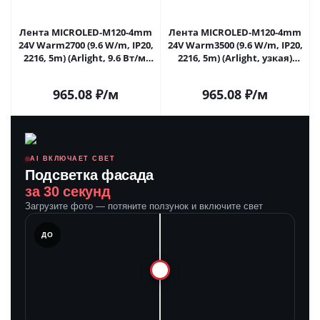
Лента MICROLED-M120-4mm
Лента MICROLED-M120-4mm
24V Warm2700 (9.6 W/m, IP20,
24V Warm3500 (9.6 W/m, IP20,
2216, 5m) (Arlight, 9.6 Вт/м,
2216, 5m) (Arlight, узкая)
IP20) 024415(2) в Самаре
040608 в Самаре
965.08
₽
/м
965.08
₽
/м
AI ВКЛЮЧАЕТ СВЕТ
Подсветка фасада
за 30 секунд
Загрузите фото — потяните ползунок и включите свет
ЛЕ
ДО