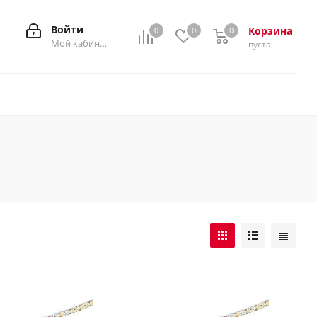
Войти
Корзина
0
0
0
0
Мой кабинет
пуста