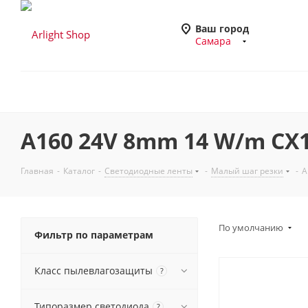
Ваш город
Самара
A160 24V 8mm 14 W/m CX
Главная
-
Каталог
-
Светодиодные ленты
-
Малый шаг резки
-
A
По умолчанию
Фильтр по параметрам
Класс пылевлагозащиты
?
Типоразмер светодиода
?