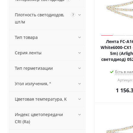
Плотность светодиодов,
?
шт/м
Тип товара
Лента FC-A1
White6000-CX1 
Серия ленты
5m) (Arligh
светодиод) 05
Тип герметизации
Есть в на
Артикул:
Угол излучения, °
1 156.
Цветовая температура, K
Индекс цветопередачи
CRI (Ra)