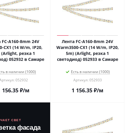
а FC-A160-8mm 24V
Лента FC-A160-8mm 24V
0-CX1 (14 W/m, IP20,
Warm3500-CX1 (14 W/m, IP20,
 (Arlight, резка 1
5m) (Arlight, резка 1
од) 052932 в Самаре
светодиод) 052933 в Самаре
сть в наличии (1000)
Есть в наличии (1000)
Артикул: 052932
Артикул: 052933
1 156.35
₽
/м
1 156.35
₽
/м
ЮЧАЕТ СВЕТ
ветка фасада