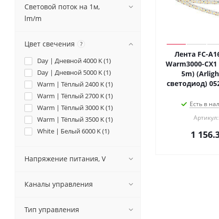
Световой поток на 1м,
lm/m
Цвет свечения
?
Лента FC-A1
Day | Дневной 4000 K (
1
)
Warm3000-CX1 (
Day | Дневной 5000 K (
1
)
5m) (Arligh
светодиод) 05
Warm | Тёплый 2400 K (
1
)
Warm | Тёплый 2700 K (
1
)
Есть в на
Warm | Тёплый 3000 K (
1
)
Артикул:
Warm | Тёплый 3500 K (
1
)
White | Белый 6000 K (
1
)
1 156.
Напряжение питания, V
Каналы управления
Тип управления