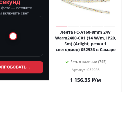
 секунд
е фото — потяните
и включите свет
Лента FC-A160-8mm 24V
Warm2400-CX1 (14 W/m, IP20,
5m) (Arlight, резка 1
светодиод) 052936 в Самаре
Есть в наличии (745)
ОПРОБОВАТЬ
→
Артикул: 052936
1 156.35
₽
/м