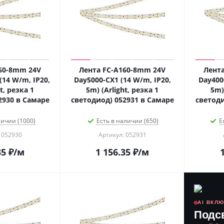
60-8mm 24V
Лента FC-A160-8mm 24V
Лент
(14 W/m, IP20,
Day5000-CX1 (14 W/m, IP20,
Day400
t, резка 1
5m) (Arlight, резка 1
5m)
2930 в Самаре
светодиод) 052931 в Самаре
светоди
личии (1000)
Есть в наличии (650)
Е
 052930
Артикул: 052931
35
₽
/м
1 156.35
₽
/м
AI ВКЛ
Подс