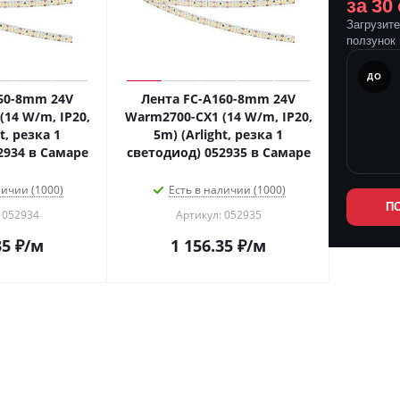
за 30
Загрузит
ползунок 
ПОСЛЕ
ДО
60-8mm 24V
Лента FC-A160-8mm 24V
14 W/m, IP20,
Warm2700-CX1 (14 W/m, IP20,
t, резка 1
5m) (Arlight, резка 1
2934 в Самаре
светодиод) 052935 в Самаре
личии (1000)
Есть в наличии (1000)
П
 052934
Артикул: 052935
35
₽
/м
1 156.35
₽
/м