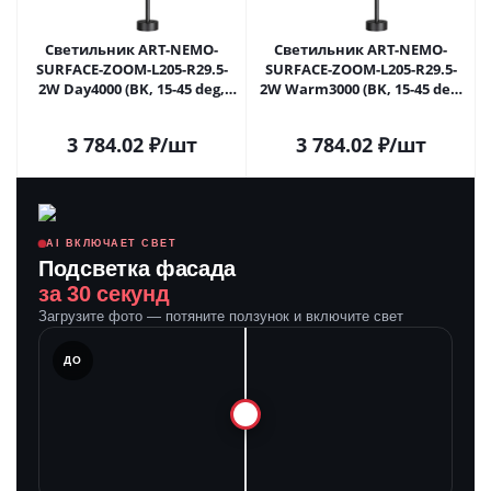
Светильник ART-NEMO-
Светильник ART-NEMO-
SURFACE-ZOOM-L205-R29.5-
SURFACE-ZOOM-L205-R29.5-
2W Day4000 (BK, 15-45 deg,
2W Warm3000 (BK, 15-45 deg,
24V) (Arlight, IP20 Металл, 5
24V) (Arlight, IP20 Металл, 5
лет) 049780 в Самаре
лет) 049781 в Самаре
3 784.02
₽
/шт
3 784.02
₽
/шт
AI ВКЛЮЧАЕТ СВЕТ
Подсветка фасада
за 30 секунд
Загрузите фото — потяните ползунок и включите свет
ЛЕ
ДО