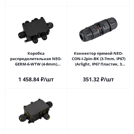
Коробка
Коннектор прямой NEO-
распределительная NEO-
CON-I-2pin-BK (3-7mm, IP67)
GERM-6-WTW (4-8mm)
(Arlight, IP67 Пластик, 3
(Arlight, IP68) 053449 в
года) 024936 в Самаре
Самаре
1 458.84
₽
/шт
351.32
₽
/шт