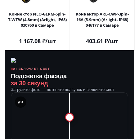
Коннектор NEO-GERM-5pin-
Коннектор ARL-CWP-3pin-
T-WTW (4-8mm) (Arlight, IP68)
16A (5-9mm) (Arlight, IP68)
030760 в Самаре
046177 в Самаре
1 167.08
₽
/шт
403.61
₽
/шт
AI ВКЛЮЧАЕТ СВЕТ
Подсветка фасада
за 30 секунд
Загрузите фото — потяните ползунок и включите свет
ЛЕ
ДО