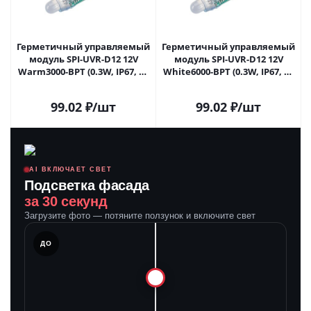
Герметичный управляемый
Герметичный управляемый
модуль SPI-UVR-D12 12V
модуль SPI-UVR-D12 12V
Warm3000-BPT (0.3W, IP67, 90
White6000-BPT (0.3W, IP67, 90
deg) (Arlight, Пластик, 5 лет)
deg) (Arlight, Пластик, 5 лет)
043440 в Самаре
043441 в Самаре
99.02
₽
/шт
99.02
₽
/шт
AI ВКЛЮЧАЕТ СВЕТ
Подсветка фасада
за 30 секунд
Загрузите фото — потяните ползунок и включите свет
ЛЕ
ДО