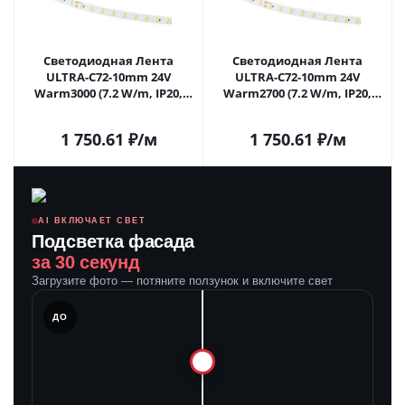
Светодиодная Лента
Светодиодная Лента
ULTRA-C72-10mm 24V
ULTRA-C72-10mm 24V
Warm3000 (7.2 W/m, IP20,
Warm2700 (7.2 W/m, IP20,
5630, 5m) (Arlight,
5630, 5m) (Arlight,
высок.эфф.200 лм/Вт) 040212
высок.эфф.200 лм/Вт) 040213
1 750.61
₽
/м
1 750.61
₽
/м
в Самаре
в Самаре
AI ВКЛЮЧАЕТ СВЕТ
Подсветка фасада
за 30 секунд
Загрузите фото — потяните ползунок и включите свет
ЛЕ
ДО