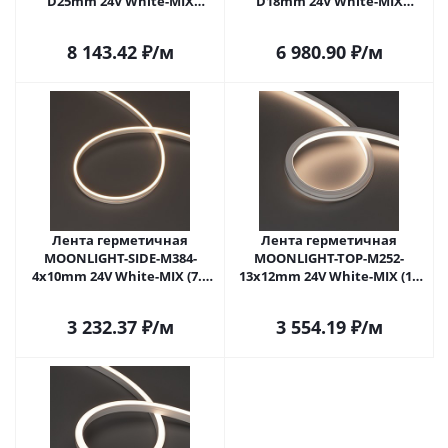
D25mm 24V White-MIX
D18mm 24V White-MIX
360deg (14.4 W/m, IP65, 2216,
360deg (14.4 W/m, IP65, 2216,
5m, wire x1) (Arlight, Вывод
5m, wire x1) (Arlight, Вывод
8 143.42
₽
/м
6 980.90
₽
/м
прямой, 3 года)
прямой, 3 года)
Лента герметичная
Лента герметичная
MOONLIGHT-SIDE-M384-
MOONLIGHT-TOP-M252-
4x10mm 24V White-MIX (7.2
13x12mm 24V White-MIX (12
W/m, IP65, 5m, wire x1)
W/m, IP67, 2216, 5m, Wire x1)
(Arlight, Силикон)
(Arlight, 12 Вт/м, IP67)
3 232.37
₽
/м
3 554.19
₽
/м