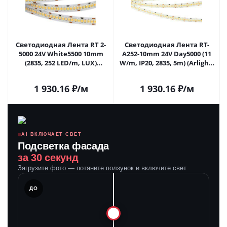
Светодиодная Лента RT 2-
Светодиодная Лента RT-
5000 24V White5500 10mm
A252-10mm 24V Day5000 (11
(2835, 252 LED/m, LUX)
W/m, IP20, 2835, 5m) (Arlight,
(Arlight, 10 Вт/м, IP20) 023555
Открытый) 028618(2) в
в Самаре
Самаре
1 930.16
₽
/м
1 930.16
₽
/м
AI ВКЛЮЧАЕТ СВЕТ
Подсветка фасада
за 30 секунд
Загрузите фото — потяните ползунок и включите свет
ЛЕ
ДО