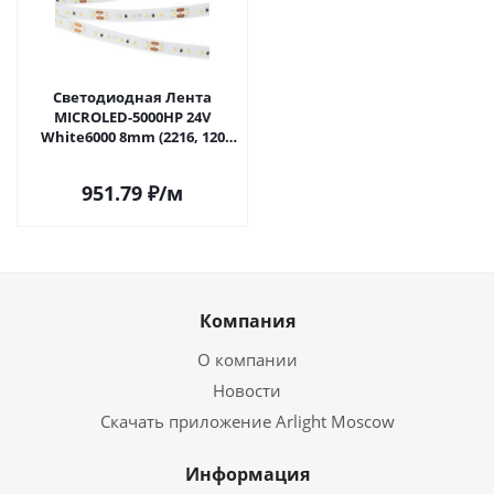
Светодиодная Лента
MICROLED-5000HP 24V
White6000 8mm (2216, 120
LED/m, LUX) (Arlight, 14 Вт/м,
IP20) 024424 в Самаре
951.79
₽
/м
Компания
О компании
Новости
Скачать приложение Arlight Moscow
Информация