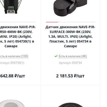
движения NAVE-PIR-
Датчик движения NAVE-PIR-
-R50-400W-BK (230V,
SURFACE-300W-BK (230V,
MINI, IP20) (Arlight,
1.3A, MULTI, IP65) (Arlight,
, 5 лет) 054730(1) в
Пластик, 5 лет) 054734 в
Самаре
Самаре
сть в наличии (100)
Есть в наличии (46)
ртикул: 054730(1)
Артикул: 054734
 642.88
₽
/шт
2 181.53
₽
/шт