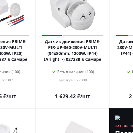
ения PRIME-
Датчик движения PRIME-
Датчи
230V-MULTI
PIR-UP-360-230V-MULTI
230V-M
00W, IP20)
(94x80mm, 1200W, IP44)
IP44) 
27387 в Самаре
(Arlight, -) 027388 в Самаре
личии (100)
Есть в наличии (100)
 027387
Артикул: 027388
5
₽
/шт
1 629.42
₽
/шт
2
AI ВКЛ