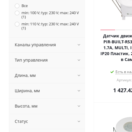
Все
min: 100 V; typ: 230 V; max: 240 V
(
1
)
min: 110 V; typ: 230 V; max: 240 V
(
1
)
Датчик движ
PIR-BUILT-R53
Каналы управления
1.7A, MULTI, I
IP20 Пластик, 
в Са
Тип управления
Есть в на
Длина, мм
Артикул:
1 427.4
Ширина, мм
Высота, мм
Статус