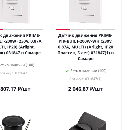
к движения PRIME-
Датчик движения PRIME-
LT-200W (230V, 0.87A,
PIR-BUILT-200W-WH (230V,
I, IP20) (Arlight,
0.87A, MULTI) (Arlight, IP20
к) 031847 в Самаре
Пластик, 5 лет) 031847(1) в
Самаре
сть в наличии (100)
Есть в наличии (100)
Артикул: 031847
Артикул: 031847(1)
 807.17
₽
/шт
2 046.87
₽
/шт