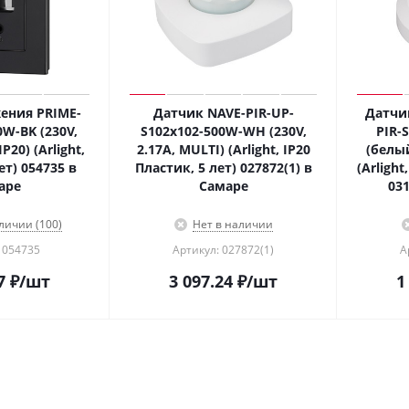
ения PRIME-
Датчик NAVE-PIR-UP-
Датчи
0W-BK (230V,
S102x102-500W-WH (230V,
PIR-
P20) (Arlight,
2.17A, MULTI) (Arlight, IP20
(белый
ет) 054735 в
Пластик, 5 лет) 027872(1) в
(Arlight
аре
Самаре
031
личии (100)
Нет в наличии
 054735
Артикул: 027872(1)
А
7
₽
/шт
3 097.24
₽
/шт
1