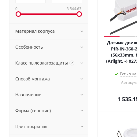
0
3 544.63
Материал корпуса
Датчик движ
Особенность
PIR-IN-360-
(56x33mm, 8
(Arlight, -) 0
Класс пылевлагозащиты
?
Есть в на
Способ монтажа
Артикул:
Назначение
1 535.1
Форма (сечение)
Цвет покрытия