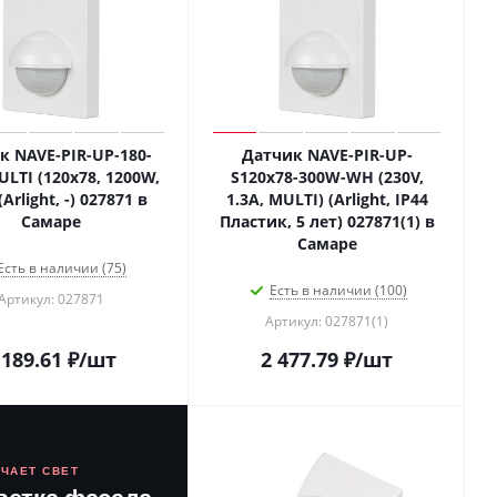
к NAVE-PIR-UP-180-
Датчик NAVE-PIR-UP-
ULTI (120x78, 1200W,
S120x78-300W-WH (230V,
(Arlight, -) 027871 в
1.3A, MULTI) (Arlight, IP44
Самаре
Пластик, 5 лет) 027871(1) в
Самаре
Есть в наличии (75)
Есть в наличии (100)
Артикул: 027871
Артикул: 027871(1)
 189.61
₽
/шт
2 477.79
₽
/шт
ЮЧАЕТ СВЕТ