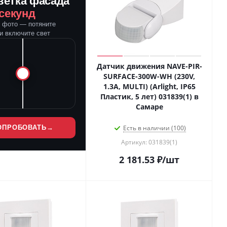
ветка фасада
 секунд
е фото — потяните
и включите свет
Датчик движения NAVE-PIR-
SURFACE-300W-WH (230V,
1.3A, MULTI) (Arlight, IP65
Пластик, 5 лет) 031839(1) в
Самаре
ОПРОБОВАТЬ
→
Есть в наличии (100)
Артикул: 031839(1)
2 181.53
₽
/шт