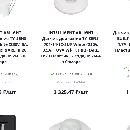
T ARLIGHT
INTELLIGENT ARLIGHT
Датчик 
ния TY-SENS-
Датчик движения TY-SENS-
BUILT
ite (230V, 5A,
701-14-12-SUF White (230V,
1.7A, 
R) (IARL, IP20
3.5A, TUYA Wi-Fi, PIR) (IARL,
Пластик
да) 052663 в
IP20 Пластик, 2 года) 052664
аре
в Самаре
Е
аличии (57)
Есть в наличии (100)
А
 052663
Артикул: 052664
3
₽
/шт
3 325.47
₽
/шт
1