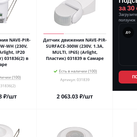
Подс
за 30
Загрузит
ползунок 
ПОСЛЕ
ДО
ия NAVE-PIR-
Датчик движения NAVE-PIR-
0W-WH (230V,
SURFACE-300W (230V, 1.3A,
Arlight, IP20
MULTI, IP65) (Arlight,
) 031836(2) в
Пластик) 031839 в Самаре
аре
Есть в наличии (100)
личии (100)
П
Артикул: 031839
031836(2)
8
₽
/шт
2 063.03
₽
/шт