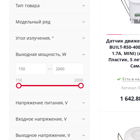
Тип товара
Модельный ряд
Угол излучения, °
Датчик движен
BUILT-R50-40
1.7A, MINI) (
Выходная мощность, W
Пластик, 5 лет
Сам
Есть в на
150
2000
Артикул: 
1 642.8
Напряжение питания, V
Входное напряжение, V
Выходное напряжение, V