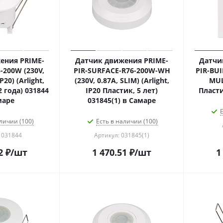
ения PRIME-
Датчик движения PRIME-
Датчи
-200W (230V,
PIR-SURFACE-R76-200W-WH
PIR-BUI
P20) (Arlight,
(230V, 0.87A, SLIM) (Arlight,
MULT
2 года) 031844
IP20 Пластик, 5 лет)
Пласти
маре
031845(1) в Самаре
Е
личии (100)
Есть в наличии (100)
 031844
Артикул: 031845(1)
2
₽
/шт
1 470.51
₽
/шт
1