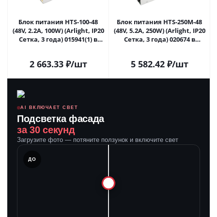
Блок питания HTS-100-48
Блок питания HTS-250M-48
(48V, 2.2A, 100W) (Arlight, IP20
(48V, 5.2A, 250W) (Arlight, IP20
Сетка, 3 года) 015941(1) в
Сетка, 3 года) 020674 в
Самаре
Самаре
2 663.33
₽
/шт
5 582.42
₽
/шт
AI ВКЛЮЧАЕТ СВЕТ
Подсветка фасада
за 30 секунд
Загрузите фото — потяните ползунок и включите свет
ЛЕ
ДО