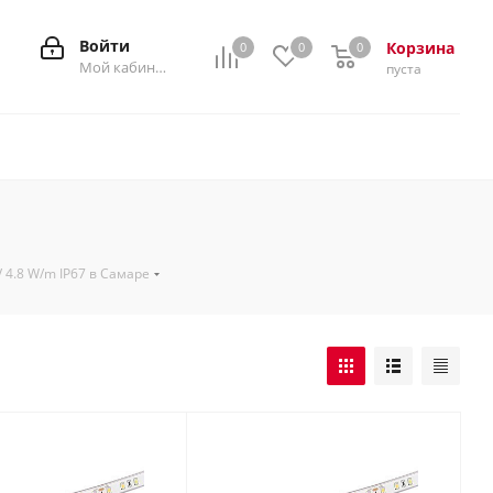
Войти
Корзина
0
0
0
0
Мой кабинет
пуста
4.8 W/m IP67 в Самаре