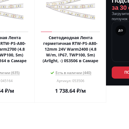
Подс
за 30
Загрузит
ползунок 
ПОСЛЕ
ДО
ная Лента
Светодиодная Лента
RTW-PS-A80-
герметичная RTW-PS-A80-
rm2700 (4.8
12mm 24V Warm2400 (4.8
TWP100, 5m)
W/m, IP67, TWP100, 5m)
45164 в Самаре
(Arlight, -) 053506 в Самаре
личии (635)
Есть в наличии (440)
П
 045164
Артикул: 053506
64
₽
/м
1 738.64
₽
/м