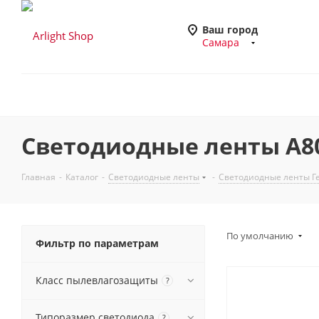
Ваш город
Самара
Светодиодные ленты A80 
Главная
-
Каталог
-
Светодиодные ленты
-
Светодиодные ленты Ге
По умолчанию
Фильтр по параметрам
Класс пылевлагозащиты
?
Типоразмер светодиода
?