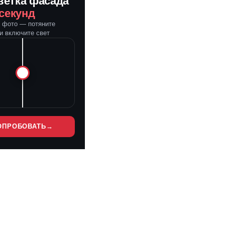
ветка фасада
 секунд
е фото — потяните
и включите свет
ОПРОБОВАТЬ
→