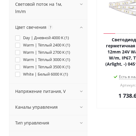
Световой поток на 1м,
lm/m
Цвет свечения
?
Day | Дневной 4000 K (
1
)
Светодиод
Warm | Тёплый 2400 K (
1
)
герметичная 
12mm 24V Wa
Warm | Тёплый 2700 K (
1
)
W/m, IP67, 
Warm | Тёплый 3000 K (
1
)
(Arlight, -) 0
Warm | Тёплый 3500 K (
1
)
White | Белый 6000 K (
1
)
Есть в на
Артикул:
Напряжение питания, V
1 738.
Каналы управления
Тип управления