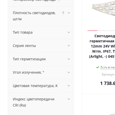
Плотность светодиодов,
?
шт/м
Тип товара
Светодиод
герметичная 
Серия ленты
12mm 24V Whi
W/m, IP67, 
(Arlight, -) 0
Тип герметизации
Есть в на
Угол излучения, °
Артикул:
1 738.
Цветовая температура, K
Индекс цветопередачи
CRI (Ra)