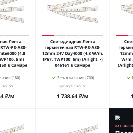
ная Лента
Светодиодная Лента
Све
RTW-PS-A80-
герметичная RTW-PS-A80-
герме
te6000 (4.8
12mm 24V Day4000 (4.8 W/m,
12mm 
TWP100, 5m)
IP67, TWP100, 5m) (Arlight, -)
W/m, 
45159 в Самаре
045161 в Самаре
(Arligh
личии (180)
Есть в наличии (760)
 045159
Артикул: 045161
64
₽
/м
1 738.64
₽
/м
AI ВКЛ