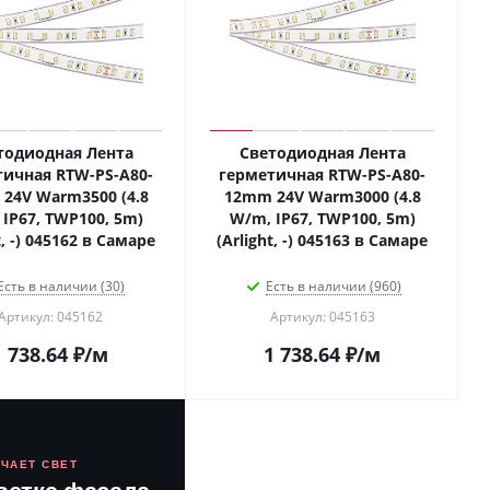
тодиодная Лента
Светодиодная Лента
тичная RTW-PS-A80-
герметичная RTW-PS-A80-
24V Warm3500 (4.8
12mm 24V Warm3000 (4.8
IP67, TWP100, 5m)
W/m, IP67, TWP100, 5m)
t, -) 045162 в Самаре
(Arlight, -) 045163 в Самаре
Есть в наличии (30)
Есть в наличии (960)
Артикул: 045162
Артикул: 045163
1 738.64
₽
/м
1 738.64
₽
/м
ЮЧАЕТ СВЕТ