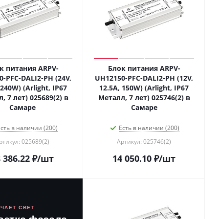
к питания ARPV-
Блок питания ARPV-
-PFC-DALI2-PH (24V,
UH12150-PFC-DALI2-PH (12V,
 240W) (Arlight, IP67
12.5A, 150W) (Arlight, IP67
, 7 лет) 025689(2) в
Металл, 7 лет) 025746(2) в
Самаре
Самаре
сть в наличии (200)
Есть в наличии (200)
ртикул: 025689(2)
Артикул: 025746(2)
 386.22
₽
/шт
14 050.10
₽
/шт
ЮЧАЕТ СВЕТ