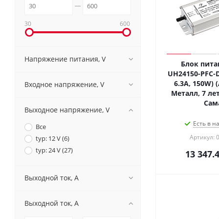
30
600
Напряжение питания, V
Блок пита
UH24150-PFC-D
6.3A, 150W) (
Входное напряжение, V
Металл, 7 лет
Сам
Выходное напряжение, V
Есть в н
Все
Артикул: 
typ: 12 V (
6
)
typ: 24 V (
27
)
13 347.
Выходной ток, A
Выходной ток, A