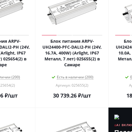
ния ARPV-
Блок питания ARPV-
Бло
ALI2-PH (24V,
UH24400-PFC-DALI2-PH (24V,
UH24240
Arlight, IP67
16.7A, 400W) (Arlight, IP67
10.0A,
) 025654(2) в
Металл, 7 лет) 025655(2) в
Металл
аре
Самаре
личии (200)
Есть в наличии (200)
Е
025654(2)
Артикул: 025655(2)
А
96
₽
/шт
30 739.26
₽
/шт
18
AI ВКЛ