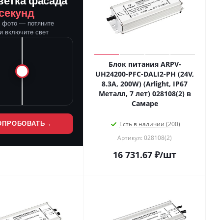
ветка фасада
 секунд
е фото — потяните
и включите свет
Блок питания ARPV-
UH24200-PFC-DALI2-PH (24V,
8.3A, 200W) (Arlight, IP67
Металл, 7 лет) 028108(2) в
Самаре
ОПРОБОВАТЬ
→
Есть в наличии (200)
Артикул: 028108(2)
16 731.67
₽
/шт