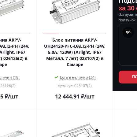
Подс
за 30
Загрузит
ползунок 
ПОСЛЕ
ДО
ния ARPV-
Блок питания ARPV-
ALI2-PH (24V,
UH24120-PFC-DALI2-PH (24V,
Arlight, IP67
5.0A, 120W) (Arlight, IP67
) 026126(2) в
Металл, 7 лет) 028107(2) в
аре
Самаре
аличии (18)
Есть в наличии (34)
П
026126(2)
Артикул: 028107(2)
45
₽
/шт
12 444.91
₽
/шт