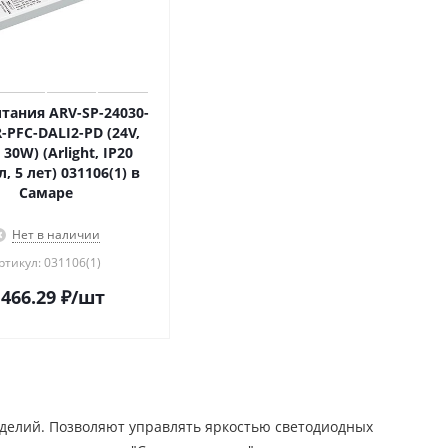
тания ARV-SP-24030-
-PFC-DALI2-PD (24V,
 30W) (Arlight, IP20
, 5 лет) 031106(1) в
Самаре
Нет в наличии
ртикул: 031106(1)
 466.29
₽
/шт
зделий. Позволяют управлять яркостью светодиодных