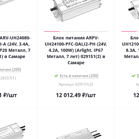
ARV-UH24080-
Блок питания ARPV-
Бло
A (24V, 3.4A,
UH24100-PFC-DALI2-PH (24V,
UH12100
IP20 Металл, 7
4.2A, 100W) (Arlight, IP67
8.3A, 
1) в Самаре
Металл, 7 лет) 029151(2) в
Металл
Самаре
личии (200)
Есть в наличии (200)
Е
028357(1)
Артикул: 029151(2)
А
1
₽
/шт
12 012.49
₽
/шт
12