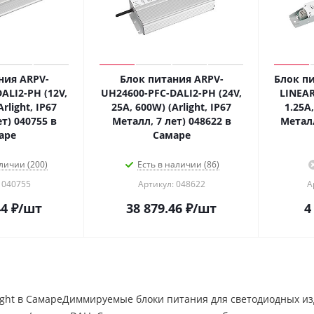
ния ARPV-
Блок питания ARPV-
Блок пи
ALI2-PH (12V,
UH24600-PFC-DALI2-PH (24V,
LINEAR
rlight, IP67
25A, 600W) (Arlight, IP67
1.25A,
т) 040755 в
Металл, 7 лет) 048622 в
Металл
аре
Самаре
личии (200)
Есть в наличии (86)
 040755
Артикул: 048622
А
44
₽
/шт
38 879.46
₽
/шт
4
light в СамареДиммируемые блоки питания для светодиодных и