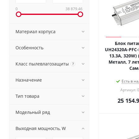
0
38 879.46
Материал корпуса
Блок пита
Особенность
UH24320A-PFC-D
13.3A, 320W) (
Металл, 7 лет
Класс пылевлагозащиты
?
Сам
Назначение
Есть в на
Артикул: 
Тип товара
25 154.
Модельный ряд
Выходная мощность, W