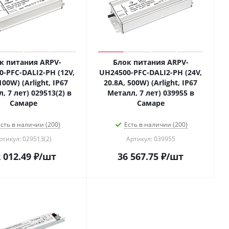
к питания ARPV-
Блок питания ARPV-
-PFC-DALI2-PH (12V,
UH24500-PFC-DALI2-PH (24V,
100W) (Arlight, IP67
20.8A, 500W) (Arlight, IP67
, 7 лет) 029513(2) в
Металл, 7 лет) 039955 в
Самаре
Самаре
сть в наличии (200)
Есть в наличии (200)
ртикул: 029513(2)
Артикул: 039955
 012.49
₽
/шт
36 567.75
₽
/шт