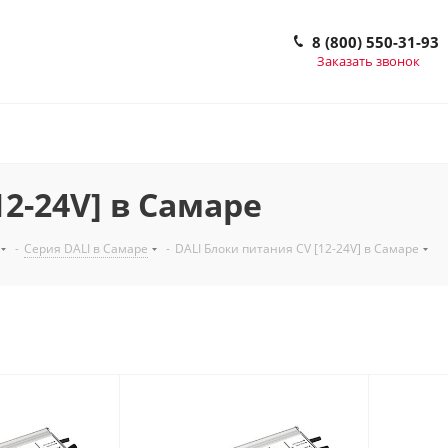
8 (800) 550-31-93
Заказать звонок
12-24V] в Самаре
-
Серия DALI в Самаре
-
DALI Блоки питания CV [12-24V] в Самаре