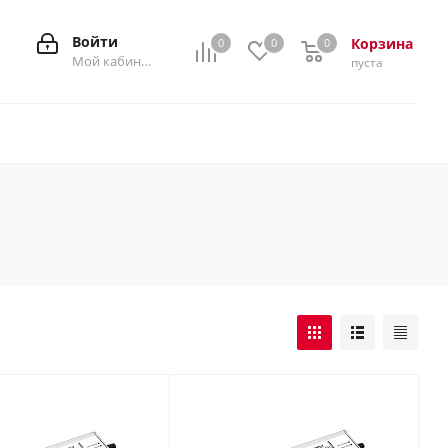
Войти
Корзина
0
0
0
0
Мой кабинет
пуста