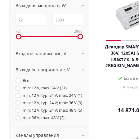
Выходная мощность, W
72
2880
Декодер SMART
36V, 12x5A) (
Входное напряжение, V
Пластик, 5 л
#REGION_NAME
Выходное напряжение, V
Есть в н
Все
Артикул:
min: 12 V; max: 24 V (
21
)
min: 12 V; typ: 24 V; max: 24 V (
1
)
min: 12 V; typ: 24 V; max: 36 V (
9
)
14 871.
min: 12 V; typ: 24 V; max: 48 V (
5
)
min: 36 V; max: 48 V (
2
)
Каналы управления