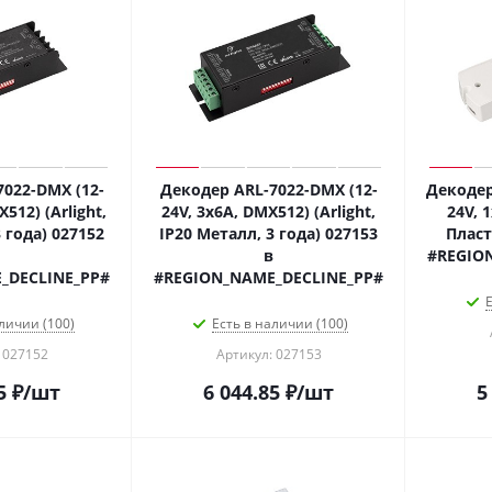
022-DMX (12-
Декодер ARL-7022-DMX (12-
Декодер
512) (Arlight,
24V, 3x6A, DMX512) (Arlight,
24V, 1
 года) 027152
IP20 Металл, 3 года) 027153
Пласт
в
#REGIO
_DECLINE_PP#
#REGION_NAME_DECLINE_PP#
Е
личии (100)
Есть в наличии (100)
 027152
Артикул: 027153
5
₽
/шт
6 044.85
₽
/шт
5