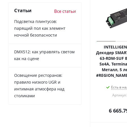
Статьи
Все статьи
Подсветка плинтусов:
парящий пол как элемент
ночной безопасности
INTELLIGEN
DMX512: как управлять светом
Декодер SMART
63-RDM-SUF Bl
как на сцене
5x4A, Terminal
Металл, 5 ле
Освещение ресторанов:
#REGION_NAME
правило низкого UGR и
Есть в на
интимная атмосфера над
Артикул:
столиками
6 665.7