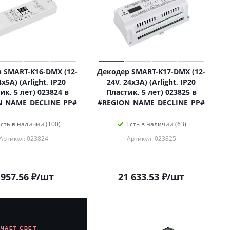
 SMART-K16-DMX (12-
Декодер SMART-K17-DMX (12-
4x5A) (Arlight, IP20
24V, 24x3A) (Arlight, IP20
ик, 5 лет) 023824 в
Пластик, 5 лет) 023825 в
N_NAME_DECLINE_PP#
#REGION_NAME_DECLINE_PP#
сть в наличии (100)
Есть в наличии (63)
Артикул: 023824
Артикул: 023825
 957.56
₽
/шт
21 633.53
₽
/шт
ЮЧАЕТ СВЕТ