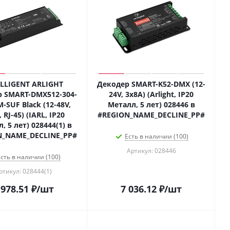
ELLIGENT ARLIGHT
Декодер SMART-K52-DMX (12-
 SMART-DMX512-304-
24V, 3x8A) (Arlight, IP20
-SUF Black (12-48V,
Металл, 5 лет) 028446 в
 RJ-45) (IARL, IP20
#REGION_NAME_DECLINE_PP#
, 5 лет) 028444(1) в
N_NAME_DECLINE_PP#
Есть в наличии (100)
Артикул: 028446
сть в наличии (100)
ртикул: 028444(1)
 978.51
₽
/шт
7 036.12
₽
/шт