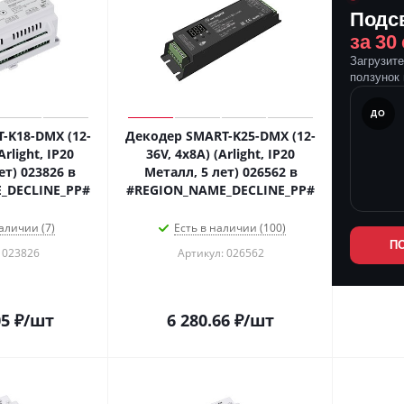
Подс
за 30
Загрузит
ползунок 
ПОСЛЕ
ДО
-K18-DMX (12-
Декодер SMART-K25-DMX (12-
Arlight, IP20
36V, 4x8A) (Arlight, IP20
ет) 023826 в
Металл, 5 лет) 026562 в
_DECLINE_PP#
#REGION_NAME_DECLINE_PP#
аличии (7)
Есть в наличии (100)
П
 023826
Артикул: 026562
05
₽
/шт
6 280.66
₽
/шт