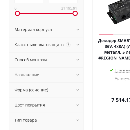
0
31 195.91
Материал корпуса
Декодер SMART
Класс пылевлагозащиты
?
36V, 4x8A) (A
Металл, 5 ле
#REGION_NAME
Способ монтажа
Есть в н
Назначение
Артикул:
Форма (сечение)
7 514.1
Цвет покрытия
Тип товара