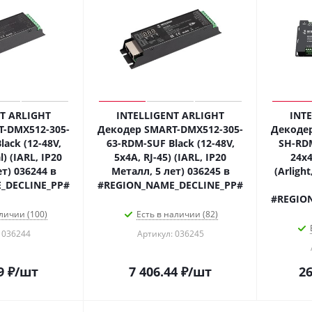
T ARLIGHT
INTELLIGENT ARLIGHT
INT
-DMX512-305-
Декодер SMART-DMX512-305-
Декодер
ack (12-48V,
63-RDM-SUF Black (12-48V,
SH-RDM
) (IARL, IP20
5x4A, RJ-45) (IARL, IP20
24x4
т) 036244 в
Металл, 5 лет) 036245 в
(Arligh
_DECLINE_PP#
#REGION_NAME_DECLINE_PP#
#REGIO
личии (100)
Есть в наличии (82)
 036244
Артикул: 036245
9
₽
/шт
7 406.44
₽
/шт
26