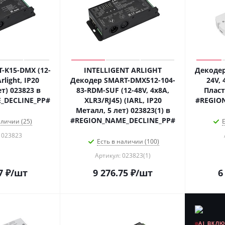
-K15-DMX (12-
INTELLIGENT ARLIGHT
Декодер
rlight, IP20
Декодер SMART-DMX512-104-
24V, 
т) 023823 в
83-RDM-SUF (12-48V, 4x8A,
Пласт
_DECLINE_PP#
XLR3/RJ45) (IARL, IP20
#REGIO
Металл, 5 лет) 023823(1) в
#REGION_NAME_DECLINE_PP#
аличии (25)
Е
 023823
Есть в наличии (100)
Артикул: 023823(1)
7
₽
/шт
9 276.75
₽
/шт
6
AI ВКЛ