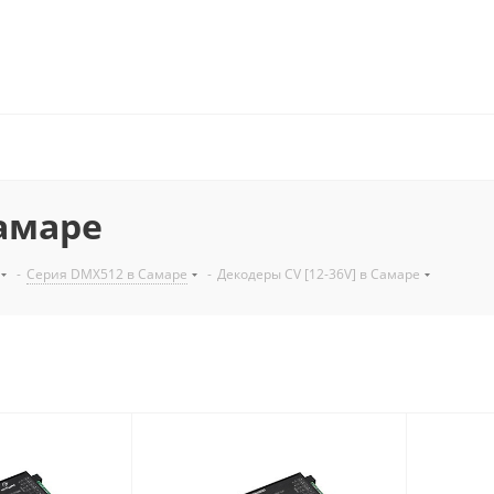
Самаре
-
Серия DMX512 в Самаре
-
Декодеры CV [12-36V] в Самаре