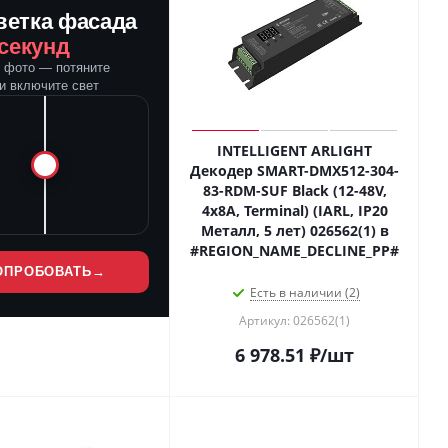
ветка фасада
 секунд
е фото — потяните
и включите свет
INTELLIGENT ARLIGHT
Декодер SMART-DMX512-304-
83-RDM-SUF Black (12-48V,
4x8A, Terminal) (IARL, IP20
Металл, 5 лет) 026562(1) в
#REGION_NAME_DECLINE_PP#
ОПРОБОВАТЬ
→
Есть в наличии (2)
Артикул: 026562(1)
6 978.51
₽
/шт