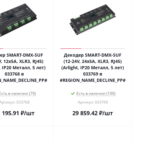
ер SMART-DMX-SUF
Декодер SMART-DMX-SUF
V, 12x5A, XLR3, RJ45)
(12-24V, 24x5A, XLR3, RJ45)
t, IP20 Металл, 5 лет)
(Arlight, IP20 Металл, 5 лет)
033768 в
033769 в
N_NAME_DECLINE_PP#
#REGION_NAME_DECLINE_PP#
Есть в наличии (79)
Есть в наличии (100)
Артикул: 033768
Артикул: 033769
 195.91
₽
/шт
29 859.42
₽
/шт