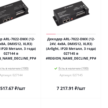
р ARL-7022-DMX (12-
Декодер ARL-7022-DMX (12-
3x8A, DMX512, XLR3)
24V, 4x8A, DMX512, XLR3)
, IP20 Металл, 3 года)
(Arlight, IP20 Металл, 3 года)
027144 в
027145 в
N_NAME_DECLINE_PP#
#REGION_NAME_DECLINE_PP#
сть в наличии (100)
Есть в наличии (100)
Артикул: 027144
Артикул: 027145
 517.67
₽
/шт
7 217.91
₽
/шт