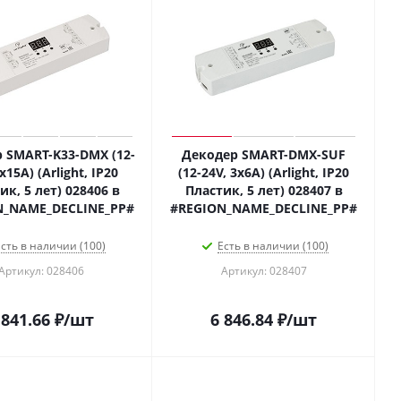
 SMART-K33-DMX (12-
Декодер SMART-DMX-SUF
x15A) (Arlight, IP20
(12-24V, 3x6A) (Arlight, IP20
ик, 5 лет) 028406 в
Пластик, 5 лет) 028407 в
N_NAME_DECLINE_PP#
#REGION_NAME_DECLINE_PP#
сть в наличии (100)
Есть в наличии (100)
Артикул: 028406
Артикул: 028407
 841.66
₽
/шт
6 846.84
₽
/шт