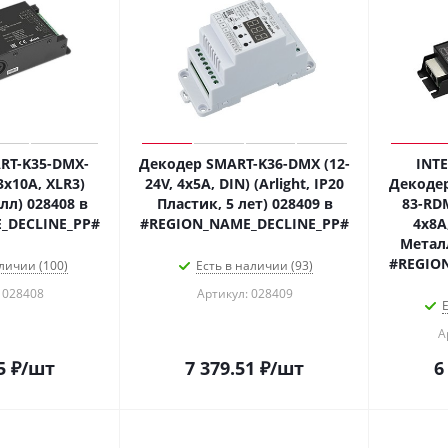
RT-K35-DMX-
Декодер SMART-K36-DMX (12-
INT
3x10A, XLR3)
24V, 4x5A, DIN) (Arlight, IP20
Декодер
алл) 028408 в
Пластик, 5 лет) 028409 в
83-RDM
_DECLINE_PP#
#REGION_NAME_DECLINE_PP#
4x8A,
Металл
#REGIO
личии (100)
Есть в наличии (93)
 028408
Артикул: 028409
Е
А
5
₽
/шт
7 379.51
₽
/шт
6