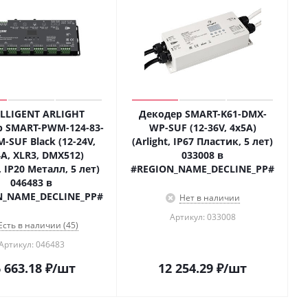
ELLIGENT ARLIGHT
Декодер SMART-K61-DMX-
 SMART-PWM-124-83-
WP-SUF (12-36V, 4x5A)
-SUF Black (12-24V,
(Arlight, IP67 Пластик, 5 лет)
A, XLR3, DMX512)
033008 в
t, IP20 Металл, 5 лет)
#REGION_NAME_DECLINE_PP#
046483 в
N_NAME_DECLINE_PP#
Нет в наличии
Артикул: 033008
Есть в наличии (45)
Артикул: 046483
 663.18
₽
/шт
12 254.29
₽
/шт