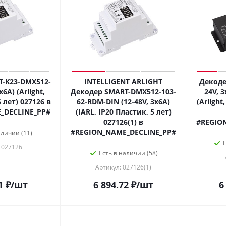
-K23-DMX512-
INTELLIGENT ARLIGHT
Декоде
x6A) (Arlight,
Декодер SMART-DMX512-103-
24V, 
 лет) 027126 в
62-RDM-DIN (12-48V, 3x6A)
(Arlight
_DECLINE_PP#
(IARL, IP20 Пластик, 5 лет)
027126(1) в
#REGIO
#REGION_NAME_DECLINE_PP#
аличии (11)
Е
 027126
Есть в наличии (58)
Артикул: 027126(1)
1
₽
/шт
6 894.72
₽
/шт
6