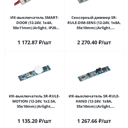
ИК-выключатель SMART-
Сенсорный диммер SR-
DOOR (12-24V, 1х4А,
RULE-DIM-SENS (12-24V, 1x8A,
50x11mm) (Arlight, IP20
55x10mm) (Arlight,
Пластик, 5 лет) 031625 в
Открытый) 036159 в Самаре
Самаре
1 172.87
₽
/шт
2 270.40
₽
/шт
ИК-выключатель SR-RULE-
ИК-выключатель SR-RULE-
MOTION (12-24V, 1x2.5A,
HAND (12-24V, 1x8A,
55x10mm) (Arlight,
55x10mm) (Arlight,
Открытый) 036162 в Самаре
Открытый) 036181 в Самаре
1 135.20
₽
/шт
1 267.66
₽
/шт