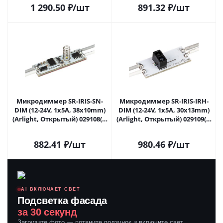
1 290.50
₽
/шт
891.32
₽
/шт
Микродиммер SR-IRIS-SN-
Микродиммер SR-IRIS-IRH-
DIM (12-24V, 1x5A, 38x10mm)
DIM (12-24V, 1x5A, 30x13mm)
(Arlight, Открытый) 029108(2)
(Arlight, Открытый) 029109(2)
в Самаре
в Самаре
882.41
₽
/шт
980.46
₽
/шт
AI ВКЛЮЧАЕТ СВЕТ
Подсветка фасада
за 30 секунд
Загрузите фото — потяните ползунок и включите свет