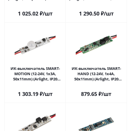
Самаре
031620 в Самаре
1 025.02
₽
/шт
1 290.50
₽
/шт
ИК-выключатель SMART-
ИК-выключатель SMART-
MOTION (12-24V, 1х3А,
HAND (12-24V, 1х4А,
50x11mm) (Arlight, IP20
50x11mm) (Arlight, IP20
Пластик, 5 лет) 031623 в
Пластик, 5 лет) 031624 в
Самаре
Самаре
1 303.19
₽
/шт
879.65
₽
/шт