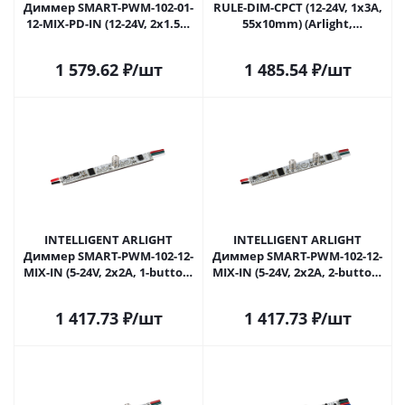
Диммер SMART-PWM-102-01-
RULE-DIM-CPCT (12-24V, 1x3A,
12-MIX-PD-IN (12-24V, 2x1.5A)
55x10mm) (Arlight,
(IARL, Контроллер) 038934 в
Открытый) 047159 в Самаре
Самаре
1 579.62
₽
/шт
1 485.54
₽
/шт
INTELLIGENT ARLIGHT
INTELLIGENT ARLIGHT
Диммер SMART-PWM-102-12-
Диммер SMART-PWM-102-12-
MIX-IN (5-24V, 2x2A, 1-button,
MIX-IN (5-24V, 2x2A, 2-button,
SENS) (IARL, Контроллер)
SENS) (IARL, Контроллер)
055836 в Самаре
055839 в Самаре
1 417.73
₽
/шт
1 417.73
₽
/шт