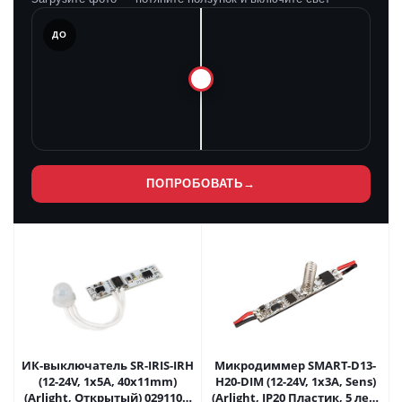
ЛЕ
ДО
ПОПРОБОВАТЬ
→
ИК-выключатель SR-IRIS-IRH
Микродиммер SMART-D13-
(12-24V, 1x5A, 40x11mm)
H20-DIM (12-24V, 1x3A, Sens)
(Arlight, Открытый) 029110 в
(Arlight, IP20 Пластик, 5 лет)