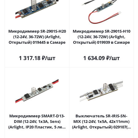
Микродиммер SR-2901S-H20
Микродиммер SR-2901S-H10
(12-24V, 36-72W) (Arlight,
(12-24V, 36-72W) (Arlight,
Открытый) 019445 в Самаре
Открытый) 019939 в Самаре
1 317.18
₽
/шт
1 634.09
₽
/шт
Микродиммер SMART-D13-
Выключатель SR-IRIS-SN-
DIM (12-24V, 1x3A, Sens)
MIX (12-24V, 1x5A, 42x11mm)
(Arlight, IP20 Пластик, 5 лет)
(Arlight, Открытый) 029107(2)
028291 в Самаре
в Самаре