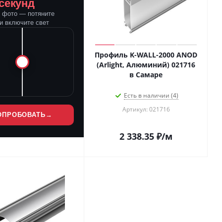
 секунд
е фото — потяните
и включите свет
Профиль K-WALL-2000 ANOD
(Arlight, Алюминий) 021716
в Самаре
Есть в наличии (4)
Артикул: 021716
ОПРОБОВАТЬ
→
2 338.35
₽
/м