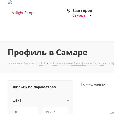
Ваш город
Самара
Профиль в Самаре
Главная
-
Каталог
-
SALE
-
Алюминиевый профиль в Самаре
-
П
По умолчанию
Фильтр по параметрам
Цена