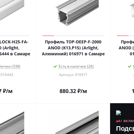
LOCK-H25-FA-
Профиль TOP-DEEP-F-2000
Профи
(Arlight,
ANOD (K13,P15) (Arlight,
ANOD (
Алюминий) 016444 в Самаре
Алюминий) 016971 в Самаре
личии (338)
Есть в наличии (26)
 016444
Артикул: 016971
7
₽
/м
880.32
₽
/м
AI ВКЛ
Подс