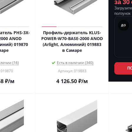
за 30
Загрузит
ползунок 
ПОСЛЕ
ДО
тель PHS-3X-
Профиль-держатель KLUS-
2000 ANOD
POWER-W70-BASE-2000 ANOD
миний) 019870
(Arlight, Алюминий) 019883
амаре
в Самаре
аличии (16)
Есть в наличии (340)
П
 019870
Артикул: 019883
58
₽
/м
4 126.50
₽
/м