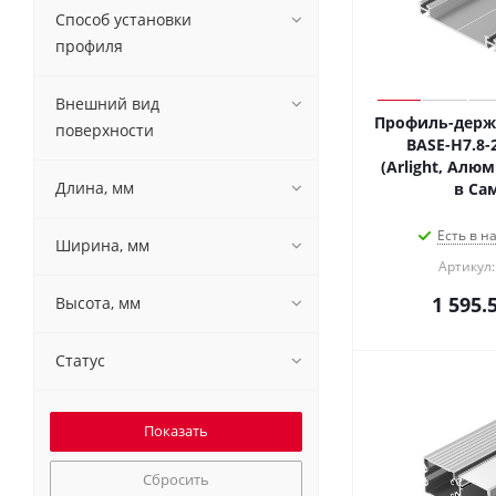
Способ установки
профиля
Внешний вид
Профиль-держа
поверхности
BASE-H7.8-
(Arlight, Алю
Длина, мм
в С
Есть в н
Ширина, мм
Артикул:
1 595.
Высота, мм
Статус
Сбросить