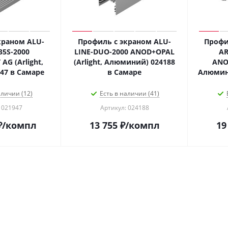
краном ALU-
Профиль с экраном ALU-
Профи
5S-2000
LINE-DUO-2000 ANOD+OPAL
AR
G (Arlight,
(Arlight, Алюминий) 024188
ANOD
Металл) 021947 в Самаре
в Самаре
аличии (12)
Есть в наличии (41)
 021947
Артикул: 024188
₽
/компл
13 755
₽
/компл
19