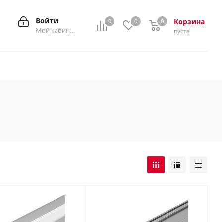
Войти
Корзина
0
0
0
0
Мой кабинет
пуста