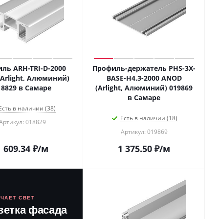
ль ARH-TRI-D-2000
Профиль-держатель PHS-3X-
Arlight, Алюминий)
BASE-H4.3-2000 ANOD
018829 в Самаре
(Arlight, Алюминий) 019869
в Самаре
Есть в наличии (38)
Есть в наличии (18)
Артикул: 018829
Артикул: 019869
1 609.34
₽
/м
1 375.50
₽
/м
ЮЧАЕТ СВЕТ
ветка фасада