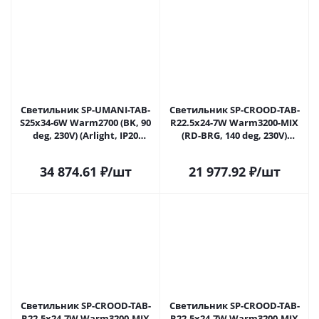
Светильник SP-UMANI-TAB-
Светильник SP-CROOD-TAB-
S25x34-6W Warm2700 (BK, 90
R22.5x24-7W Warm3200-MIX
deg, 230V) (Arlight, IP20
(RD-BRG, 140 deg, 230V)
Натуральный камень, 5 лет)
(Arlight, IP20 Травертин, 5
лет)
34 874.61
₽
/шт
21 977.92
₽
/шт
Светильник SP-CROOD-TAB-
Светильник SP-CROOD-TAB-
R22.5x24-7W Warm3200-MIX
R22.5x24-7W Warm3200-MIX