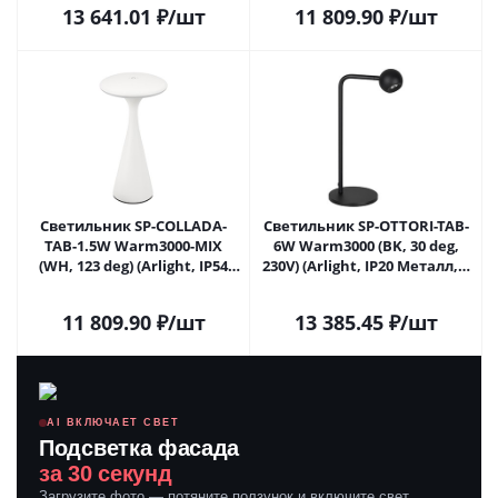
Самаре
13 641.01
₽
/шт
11 809.90
₽
/шт
Светильник SP-COLLADA-
Светильник SP-OTTORI-TAB-
TAB-1.5W Warm3000-MIX
6W Warm3000 (BK, 30 deg,
(WH, 123 deg) (Arlight, IP54
230V) (Arlight, IP20 Металл, 3
Металл, 2 года) 044368 в
года)
Самаре
11 809.90
₽
/шт
13 385.45
₽
/шт
AI ВКЛЮЧАЕТ СВЕТ
Подсветка фасада
за 30 секунд
Загрузите фото — потяните ползунок и включите свет