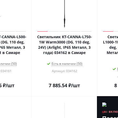
-CANNA-L500-
Светильник KT-CANNA-L750-
Свет
DG, 110 deg,
1W Warm3000 (DG, 110 deg,
L1000-1
IP65 Металл, 3
24V) (Arlight, IP65 Металл, 3
deg, 
1 в Самаре
года) 034162 в Самаре
Метал
аличии (50)
Есть в наличии (50)
 034161
Артикул: 034162
6
₽
/шт
7 885.54
₽
/шт
8
AI ВКЛ