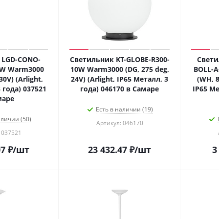
 LGD-CONO-
Светильник KT-GLOBE-R300-
Свети
7W Warm3000
10W Warm3000 (DG, 275 deg,
BOLL-A
30V) (Arlight,
24V) (Arlight, IP65 Металл, 3
(WH, 8
 года) 037521
года) 046170 в Самаре
IP65 Ме
маре
Есть в наличии (19)
аличии (50)
Артикул: 046170
 037521
07
₽
/шт
23 432.47
₽
/шт
3