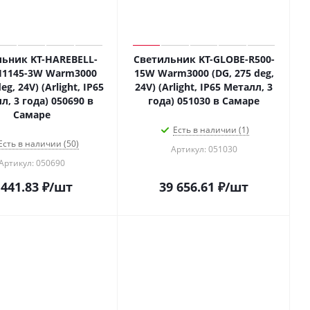
ьник KT-HAREBELL-
Светильник KT-GLOBE-R500-
H1145-3W Warm3000
15W Warm3000 (DG, 275 deg,
eg, 24V) (Arlight, IP65
24V) (Arlight, IP65 Металл, 3
л, 3 года) 050690 в
года) 051030 в Самаре
Самаре
Есть в наличии (1)
Есть в наличии (50)
Артикул: 051030
Артикул: 050690
 441.83
₽
/шт
39 656.61
₽
/шт