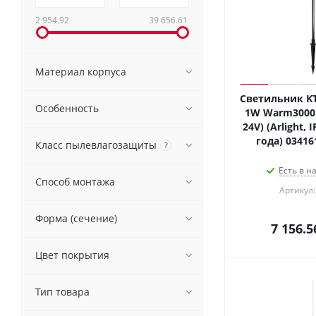
2 954.92
39 656.61
Материал корпуса
Светильник KT
Особенность
1W Warm3000 (
24V) (Arlight, 
года) 03416
Класс пылевлагозащиты
?
Есть в н
Способ монтажа
Артикул:
Форма (сечение)
7 156.5
Цвет покрытия
Тип товара