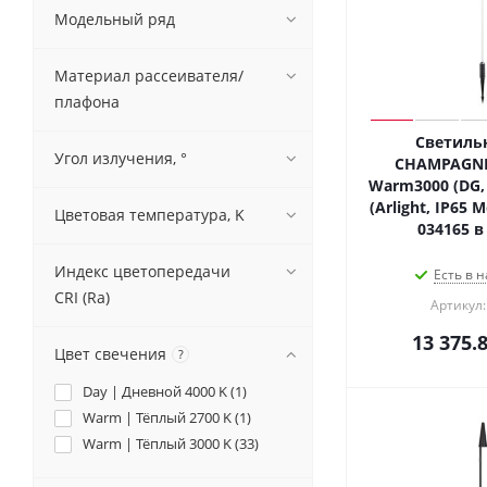
Модельный ряд
Материал рассеивателя/
плафона
Светильн
Угол излучения, °
CHAMPAGNE
Warm3000 (DG, 
(Arlight, IP65 
Цветовая температура, K
034165 в
Индекс цветопередачи
Есть в н
CRI (Ra)
Артикул:
13 375.
Цвет свечения
?
Day | Дневной 4000 K (
1
)
Warm | Тёплый 2700 K (
1
)
Warm | Тёплый 3000 K (
33
)