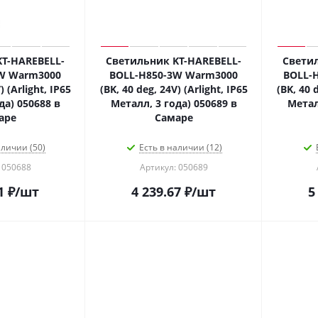
T-HAREBELL-
Светильник KT-HAREBELL-
Светил
W Warm3000
BOLL-H850-3W Warm3000
BOLL-
) (Arlight, IP65
(BK, 40 deg, 24V) (Arlight, IP65
(BK, 40 d
да) 050688 в
Металл, 3 года) 050689 в
Метал
аре
Самаре
аличии (50)
Есть в наличии (12)
 050688
Артикул: 050689
1
₽
/шт
4 239.67
₽
/шт
5