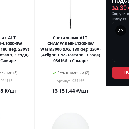
Подс
за 30
Загрузит
ползунок 
ПОСЛЕ
ДО
ик ALT-
Светильник ALT-
-L1000-3W
CHAMPAGNE-L1200-3W
180 deg, 230V)
Warm3000 (DG, 180 deg, 230V)
Металл, 3 года)
(Arlight, IP65 Металл, 3 года)
 Самаре
034166 в Самаре
аличии (5)
Есть в наличии (2)
П
 034165
Артикул: 034166
88
₽
/шт
13 151.44
₽
/шт