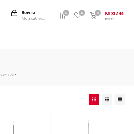
Войти
Корзина
0
0
0
0
Мой кабинет
пуста
в Самаре