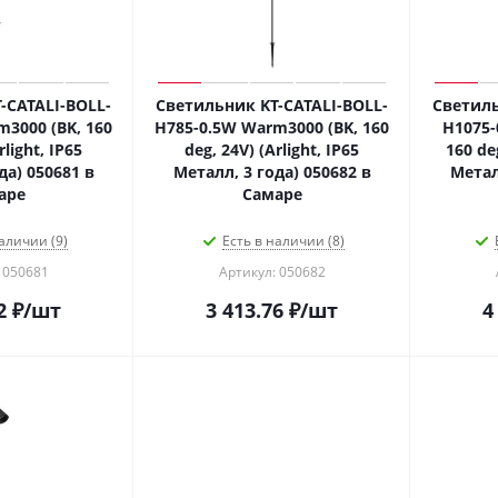
-CATALI-BOLL-
Светильник KT-CATALI-BOLL-
Светиль
3000 (BK, 160
H785-0.5W Warm3000 (BK, 160
H1075-
rlight, IP65
deg, 24V) (Arlight, IP65
160 deg
да) 050681 в
Металл, 3 года) 050682 в
Метал
аре
Самаре
аличии (9)
Есть в наличии (8)
 050681
Артикул: 050682
2
₽
/шт
3 413.76
₽
/шт
4