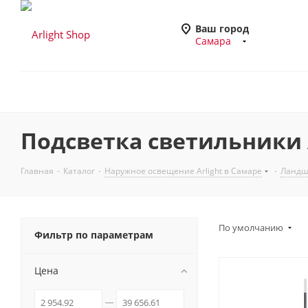
Ваш город
Самара
Подсветка светильники A
Главная
-
Каталог
-
Наружное освещение Arlight в Самаре
-
Ландша
По умолчанию
Фильтр по параметрам
Цена