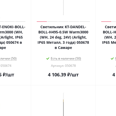
-ENOKI-BOLL-
Светильник KT-DANDEL-
Свети
rm3000 (WH,
BOLL-H495-0.5W Warm3000
BOLL-H
(Arlight, IP65
(WH, 24 deg, 24V) (Arlight,
(WH, 2
да) 050674 в
IP65 Металл, 3 года) 050678
IP65 Ме
аре
в Самаре
аличии (50)
Есть в наличии (50)
 050674
Артикул: 050678
5
₽
/шт
4 106.39
₽
/шт
4