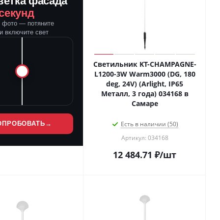
ветка фасада
 секунд
е фото — потяните
и включите свет
Светильник KT-CHAMPAGNE-
L1200-3W Warm3000 (DG, 180
deg, 24V) (Arlight, IP65
Металл, 3 года) 034168 в
Самаре
ОПРОБОВАТЬ
→
Есть в наличии (50)
Артикул: 034168
12 484.71
₽
/шт