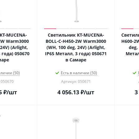
KT-MUCENA-
Светильник KT-MUCENA-
Светил
2W Warm3000
BOLL-C-H450-2W Warm3000
H600-2
24V) (Arlight,
(WH, 100 deg, 24V) (Arlight,
deg, 
 года) 050670
IP65 Металл, 3 года) 050671
Метал
маре
в Самаре
аличии (50)
Есть в наличии (50)
 050670
Артикул: 050671
5
₽
/шт
4 056.13
₽
/шт
3