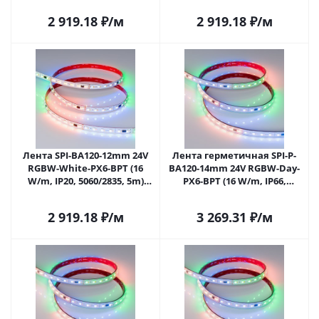
040620 в Самаре
Самаре
2 919.18
₽
/м
2 919.18
₽
/м
Лента SPI-BA120-12mm 24V
Лента герметичная SPI-P-
RGBW-White-PX6-BPT (16
BA120-14mm 24V RGBW-Day-
W/m, IP20, 5060/2835, 5m)
PX6-BPT (16 W/m, IP66,
(Arlight, бегущий огонь)
5060/2835, 5m) (Arlight,
040622 в Самаре
бегущий огонь) 040623 в
2 919.18
₽
/м
3 269.31
₽
/м
Самаре