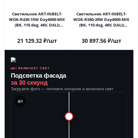
Светильник ART-INBELT-
Светильник ART-INBELT-
WOK-R430-15W Day4000-MIX
WOK-R580-20W Day4000-MIX
(BK, 110 deg, 48V, DALI)
(BK, 110 deg, 48V, DALI)
(Arlight, IP20 Металл, 3 года)
(Arlight, IP20 Металл, 3 года)
21 129.32
₽
/шт
30 897.56
₽
/шт
AI ВКЛЮЧАЕТ СВЕТ
Подсветка фасада
за 30 секунд
Загрузите фото — потяните ползунок и включите свет
ЛЕ
ДО