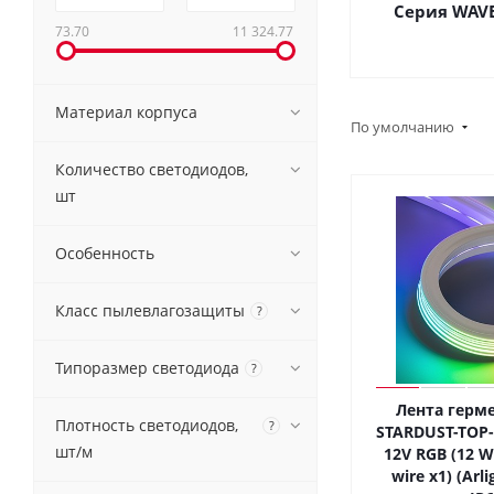
Серия WAVE
73.70
11 324.77
Материал корпуса
По умолчанию
Количество светодиодов,
шт
Особенность
Класс пылевлагозащиты
?
Типоразмер светодиода
?
Лента герме
Плотность светодиодов,
?
STARDUST-TOP
шт/м
12V RGB (12 W
wire x1) (Arli