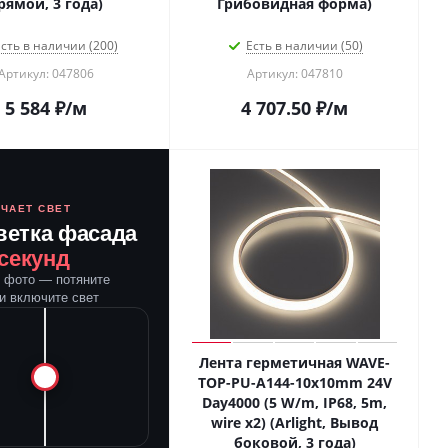
рямой, 3 года)
Грибовидная форма)
сть в наличии (200)
Есть в наличии (50)
Артикул: 047806
Артикул: 047810
5 584
₽
/м
4 707.50
₽
/м
ЮЧАЕТ СВЕТ
ветка фасада
 секунд
е фото — потяните
и включите свет
Лента герметичная WAVE-
TOP-PU-A144-10x10mm 24V
Day4000 (5 W/m, IP68, 5m,
wire x2) (Arlight, Вывод
боковой, 3 года)