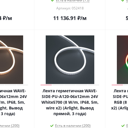
Есть в наличии (75)
Е
Артикул: 052418
4
₽
/м
11 136.91
₽
/м
ичная WAVE-
Лента герметичная WAVE-
Лента 
-06x12mm 24V
SIDE-PU-A120-06x12mm 24V
SIDE-P
m, IP68, 5m,
White5700 (8 W/m, IP68, 5m,
RGB (8
light, Вывод
wire x2) (Arlight, Вывод
x2) (Arl
3 года)
прямой, 3 года)
личии (200)
Есть в наличии (200)
Е