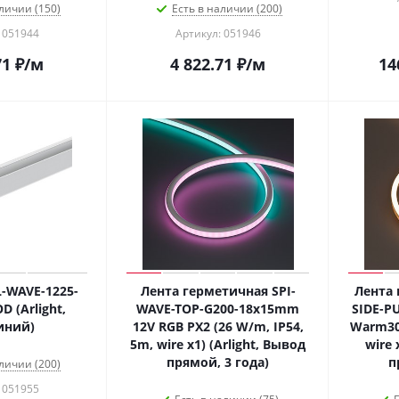
личии (150)
Есть в наличии (200)
 051944
Артикул: 051946
71
₽
/м
4 822.71
₽
/м
14
-WAVE-1225-
Лента герметичная SPI-
Лента 
 (Arlight,
WAVE-TOP-G200-18x15mm
SIDE-P
иний)
12V RGB PX2 (26 W/m, IP54,
Warm300
5m, wire x1) (Arlight, Вывод
wire 
прямой, 3 года)
п
личии (200)
 051955