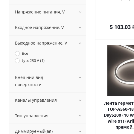
Напряжение питания, V
5 103.03
Входное напряжение, V
Выходное напряжение, V
Все
typ: 230 V (
1
)
Внешний вид
поверхности
Каналы управления
Лента гермет
TOP-A560-1
Day5200 (10 W
Тип управления
wire x1) (Ar
прямой, 
Диммируемый(ая)