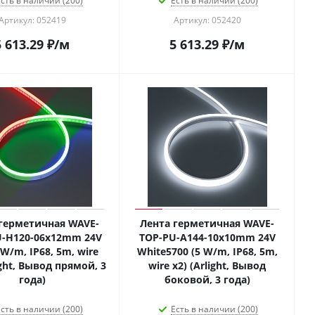
сть в наличии (200)
Есть в наличии (200)
Артикул: 052419
Артикул: 052420
5 613.29
₽
/м
5 613.29
₽
/м
герметичная WAVE-
Лента герметичная WAVE-
U-H120-06x12mm 24V
TOP-PU-A144-10x10mm 24V
 W/m, IP68, 5m, wire
White5700 (5 W/m, IP68, 5m,
ight, Вывод прямой, 3
wire x2) (Arlight, Вывод
года)
боковой, 3 года)
сть в наличии (200)
Есть в наличии (200)