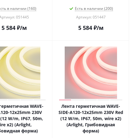
сть в наличии (160)
Есть в наличии (200)
Артикул: 051445
Артикул: 051447
5 584
₽
/м
5 584
₽
/м
герметичная WAVE-
Лента герметичная WAVE-
A120-12x25mm 230V
SIDE-A120-12x25mm 230V Red
 (12 W/m, IP67, 50m,
(12 W/m, IP67, 50m, wire x2)
ire x2) (Arlight,
(Arlight, Грибовидная
бовидная форма)
форма)