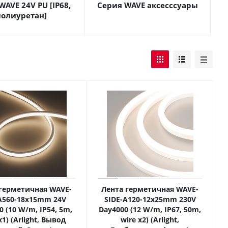
WAVE 24V PU [IP68,
Серия WAVE аксесссуары
полиуретан]
герметичная WAVE-
Лента герметичная WAVE-
A560-18x15mm 24V
SIDE-A120-12x25mm 230V
0 (10 W/m, IP54, 5m,
Day4000 (12 W/m, IP67, 50m,
x1) (Arlight, Вывод
wire x2) (Arlight,