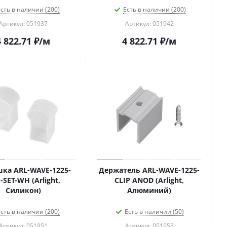
сть в наличии (200)
Есть в наличии (200)
Артикул: 051937
Артикул: 051942
4 822.71
₽
/м
4 822.71
₽
/м
шка ARL-WAVE-1225-
Держатель ARL-WAVE-1225-
-SET-WH (Arlight,
CLIP ANOD (Arlight,
Силикон)
Алюминий)
сть в наличии (200)
Есть в наличии (50)
Артикул: 051951
Артикул: 051953