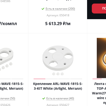
 048586
Есть в наличии (200)
П
Артикул: 050418
₽
/компл
5 613.29
₽
/м
-WAVE-1815-S-
Крепление ARL-WAVE-1815-S-
Лента 
light, Металл)
3-KIT White (Arlight, Металл)
TOP-
Warm270
wire 
аличии (50)
Есть в наличии (40)
п
 050426
Артикул: 050427