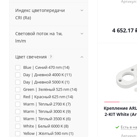
Артикул:
Индекс цветопередачи
CRI (Ra)
4 652.17
Световой поток на 1м,
lm/m
Цвет свечения
?
Blue | Синий 470 nm (
14
)
Day | Дневной 4000 K (
11
)
Day | Дневной 5000 K (
1
)
Green | Зелёный 525 nm (
14
)
Red | Красный 625 nm (
14
)
Warm | Тёплый 2700 K (
7
)
Крепление ARL
Warm | Тёплый 3000 K (
9
)
2-KIT White (Ar
Warm | Тёплый 3500 K (
6
)
White | Белый 6000 K (
8
)
Есть в н
Yellow | Жёлтый 590 nm (
1
)
Артикул: