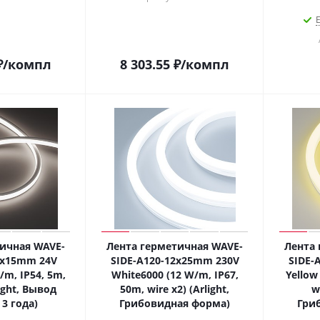
Е
₽
/компл
8 303.55
₽
/компл
ичная WAVE-
Лента герметичная WAVE-
Лента 
8x15mm 24V
SIDE-A120-12x25mm 230V
SIDE-
/m, IP54, 5m,
White6000 (12 W/m, IP67,
Yellow
light, Вывод
50m, wire x2) (Arlight,
w
3 года)
Грибовидная форма)
Гри