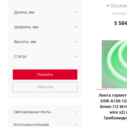
Есть в на
Длина, мм
Артикул:
5 584
Ширина, мм
Высота, мм
Статус
Сбросить
Лента гермет
SIDE-A120-1
Green (12 W/m
Светодиодные ленты
wire x2) 
Грибовидн
Источники питания