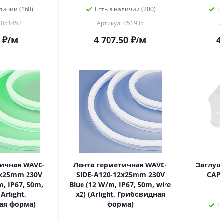
личии (160)
Есть в наличии (200)
Е
 051452
Артикул: 051935
₽
/м
4 707.50
₽
/м
ичная WAVE-
Лента герметичная WAVE-
Заглу
2x25mm 230V
SIDE-A120-12x25mm 230V
CAP
, IP67, 50m,
Blue (12 W/m, IP67, 50m, wire
(Arlight,
x2) (Arlight, Грибовидная
ая форма)
форма)
Е