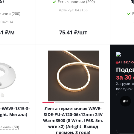
5)
п
Есть в наличии (200)
Артикул: 042138
личии (200)
Е
 042134
61
₽
/м
75.41
₽
/шт
AI ВКЛ
Подс
за 30
Загрузит
ползунок 
ПОСЛЕ
ДО
-WAVE-1815-S-
Лента герметичная WAVE-
ight, Металл)
SIDE-PU-A120-06x12mm 24V
Warm3500 (8 W/m, IP68, 5m,
wire x2) (Arlight, Вывод
аличии (60)
прямой, 3 года)