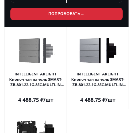
ПОПРОБОВАТЬ
→
INTELLIGENT ARLIGHT
INTELLIGENT ARLIGHT
Кнопочная панель SMART-
Кнопочная панель SMART-
ZB-801-22-1G-8SC-MULTI-IN
ZB-801-22-1G-8SC-MULTI-IN
Grey (230V) (IARL, IP20
Silver (230V) (IARL, IP20
Пластик, 5 лет) 055486 в
Пластик, 5 лет) 055487 в
4 488.75
₽
/шт
4 488.75
₽
/шт
Самаре
Самаре