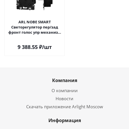
ARL NOBE SMART
Светорегулятор пер/зад
фронт голос упр механизм
TRIAC-601-32-DIM-IN (230V, 1A,
ZB) (IARL, IP20 Пластик, 5
9 388.55
₽
/шт
лет) 060661 в Самаре
Компания
О компании
Новости
Скачать приложение Arlight Moscow
Информация