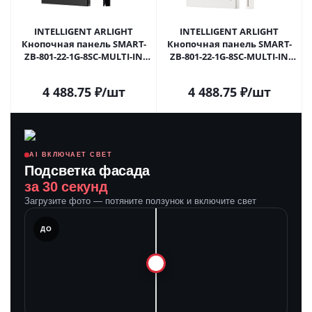
INTELLIGENT ARLIGHT
INTELLIGENT ARLIGHT
Кнопочная панель SMART-
Кнопочная панель SMART-
ZB-801-22-1G-8SC-MULTI-IN
ZB-801-22-1G-8SC-MULTI-IN
Black (230V) (IARL, IP20
White (230V) (IARL, IP20
Пластик, 5 лет) 055484 в
Пластик, 5 лет) 055485 в
4 488.75
₽
/шт
4 488.75
₽
/шт
Самаре
Самаре
AI ВКЛЮЧАЕТ СВЕТ
Подсветка фасада
за 30 секунд
Загрузите фото — потяните ползунок и включите свет
ЛЕ
ДО