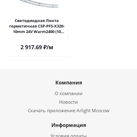
Светодиодная Лента
герметичная CSP-PFS-X320-
10mm 24V Warm2400 (10
W/m, IP68, TWP100, 5m)
(Arlight, -) 060277 в Самаре
2 917.69
₽
/м
Компания
О компании
Новости
Скачать приложение Arlight Moscow
Информация
Условия оплаты