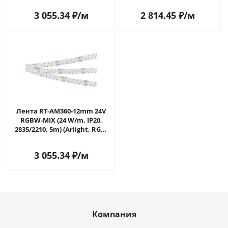
MIX) 026363(2) в Самаре
MIX) 028258(2) в Самаре
3 055.34
₽
/м
2 814.45
₽
/м
Лента RT-AM360-12mm 24V
RGBW-MIX (24 W/m, IP20,
2835/2210, 5m) (Arlight, RGB-
CCT, RGB-MIX, RGB-White
MIX) 044036 в Самаре
3 055.34
₽
/м
Компания