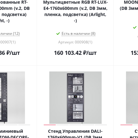
ованные RT-
Мультицветные RGB RT-LUX-
MOONL
00mm (v.2, DB
E4-1760x600mm (v.2, DB 3мм,
(DB 3мм
 подсветка)
пленка, подсветка) (Arlight,
ht, -)
-)
аличии (12)
Есть в наличии (8)
000907(1)
Артикул: 000908(1)
36
₽
/шт
160 103.42
₽
/шт
15
юминиевый
Стенд Управления DALI-
С
TOM-DECORE-
1760х600mm-V1 (DB 3мм,
вст