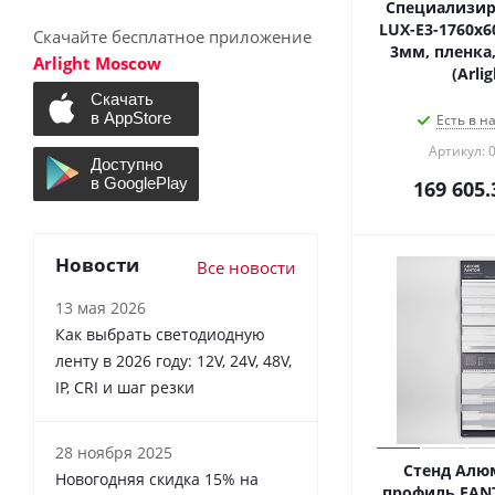
Специализир
LUX-E3-1760x6
Скачайте бесплатное приложение
3мм, пленка,
Arlight Moscow
(Arlig
Есть в н
Артикул: 
169 605.
Новости
Все новости
13 мая 2026
Как выбрать светодиодную
ленту в 2026 году: 12V, 24V, 48V,
IP, CRI и шаг резки
28 ноября 2025
Стенд Ал
Новогодняя скидка 15% на
профиль FAN