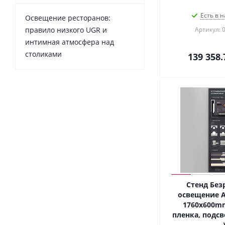
Есть в н
Освещение ресторанов:
правило низкого UGR и
Артикул: 
интимная атмосфера над
столиками
139 358.
Стенд Без
освещение A
1760х600mm
пленка, подсве
-