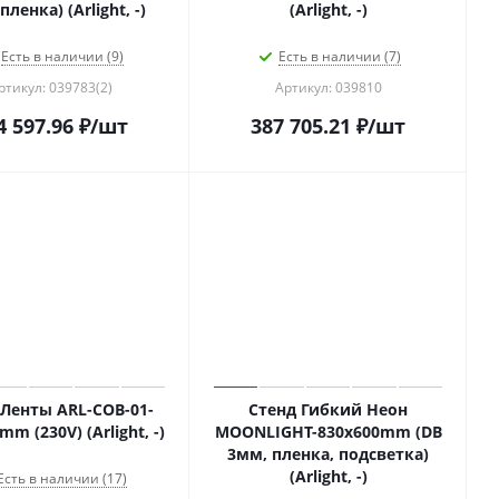
пленка) (Arlight, -)
(Arlight, -)
Есть в наличии (9)
Есть в наличии (7)
ртикул: 039783(2)
Артикул: 039810
4 597.96
₽
/шт
387 705.21
₽
/шт
 Ленты ARL-COB-01-
Стенд Гибкий Неон
m (230V) (Arlight, -)
MOONLIGHT-830x600mm (DB
3мм, пленка, подсветка)
(Arlight, -)
Есть в наличии (17)