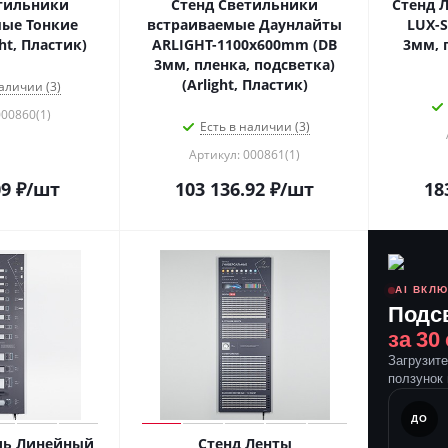
тильники
Стенд Светильники
Стенд 
ые Тонкие
встраиваемые Даунлайты
LUX-S
ht, Пластик)
ARLIGHT-1100x600mm (DB
3мм, 
3мм, пленка, подсветка)
(Arlight, Пластик)
аличии (3)
000860(1)
Есть в наличии (3)
Артикул: 000861(1)
09
₽
/шт
103 136.92
₽
/шт
18
AI ВКЛ
Подс
за 30
Загрузит
ползунок 
ПОСЛЕ
ДО
ль Линейный
Стенд Ленты