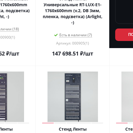
-1760x600mm
Универсальные RT-LUX-E1-
а, подсветка)
1760x600mm (v.2, DB 3мм,
ht, -)
пленка, подсветка) (Arlight,
-)
аличии (18)
Есть в наличии (7)
П
000900(1)
Артикул: 000905(1)
62
₽
/шт
147 698.51
₽
/шт
Ленты
Стенд Ленты
Сте