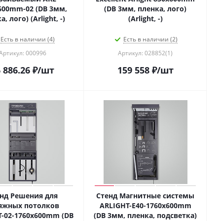
600mm-02 (DB 3мм,
(DB 3мм, пленка, лого)
, лого) (Arlight, -)
(Arlight, -)
Есть в наличии (4)
Есть в наличии (2)
Артикул: 000996
Артикул: 028852(1)
 886.26
₽
/шт
159 558
₽
/шт
нд Решения для
Стенд Магнитные системы
яжных потолков
ARLIGHT-E40-1760х600mm
T-02-1760x600mm (DB
(DB 3мм, пленка, подсветка)