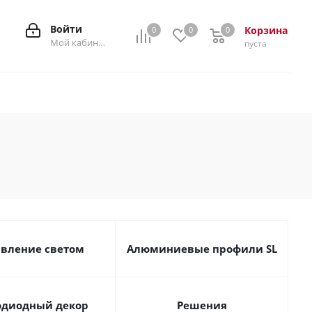
Войти
Корзина
0
0
0
0
Мой кабинет
пуста
вление светом
Алюминиевые профили SL
одиодный декор
Решения