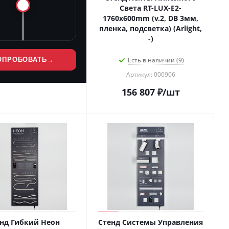
Света RT-LUX-E2-
1760x600mm (v.2, DB 3мм,
пленка, подсветка) (Arlight,
-)
ОПРОБОВАТЬ
→
Есть в наличии (9)
Артикул: 000906
156 807
₽
/шт
нд Гибкий Неон
Стенд Системы Управления