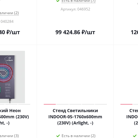
Есть в наличии (7)
Артикул: 046952
аличии (2)
 040284
40
₽
/шт
99 424.86
₽
/шт
12
кий Неон
Стенд Светильники
Сте
00mm (230V)
INDOOR-05-1760x600mm
INDO
ht, -)
(230V) (Arlight, -)
(2
аличии (3)
Есть в наличии (2)