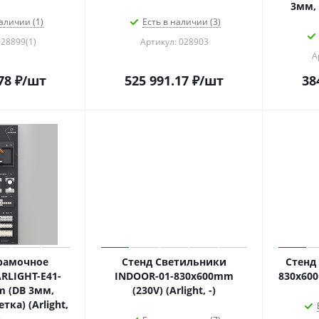
3мм, 
аличии (1)
Есть в наличии (3)
028899(1)
Артикул: 028903
А
78
₽
/шт
525 991.17
₽
/шт
38
рамочное
Стенд Светильники
Стенд
RLIGHT-E41-
INDOOR-01-830х600mm
830х600m
 (DB 3мм,
(230V) (Arlight, -)
тка) (Arlight,
)