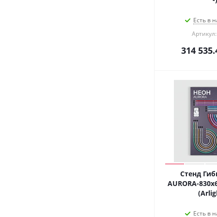
Есть в н
Артикул:
314 535.
Стенд Гиб
AURORA-830x6
(Arlig
Есть в н