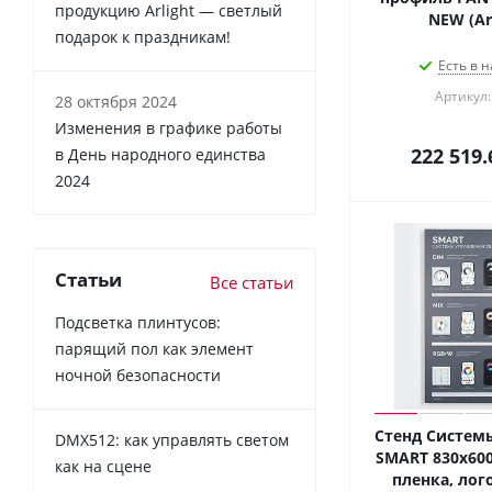
продукцию Arlight — светлый
NEW (Arl
подарок к праздникам!
Есть в н
Артикул:
28 октября 2024
Изменения в графике работы
222 519.
в День народного единства
2024
Статьи
Все статьи
Подсветка плинтусов:
парящий пол как элемент
ночной безопасности
Стенд Систем
DMX512: как управлять светом
SMART 830x60
как на сцене
пленка, лого)