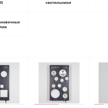
US
светильники
ановочные
лия