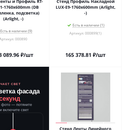
Ленты и Профиль RT-
Стенд Профиль Накладной
1-1760x600mm (DB
LUX-E9-1760x600mm (Arlight,
пленка, подсветка)
-)
(Arlight, -)
Есть в наличии (1)
Есть в наличии (9)
Артикул: 000899(1)
Артикул: 000890
3 089.96
₽
/шт
165 378.81
₽
/шт
ЮЧАЕТ СВЕТ
ветка фасада
 секунд
е фото — потяните
и включите свет
Стенд Ленты Линейного