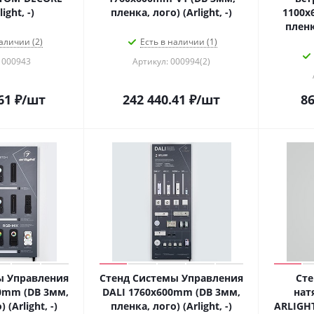
ight, -)
пленка, лого) (Arlight, -)
1100x
пленка
аличии (2)
Есть в наличии (1)
 000943
Артикул: 000994(2)
61
₽
/шт
242 440.41
₽
/шт
86
ы Управления
Стенд Системы Управления
Сте
0mm (DB 3мм,
DALI 1760x600mm (DB 3мм,
нат
 (Arlight, -)
пленка, лого) (Arlight, -)
ARLIGH