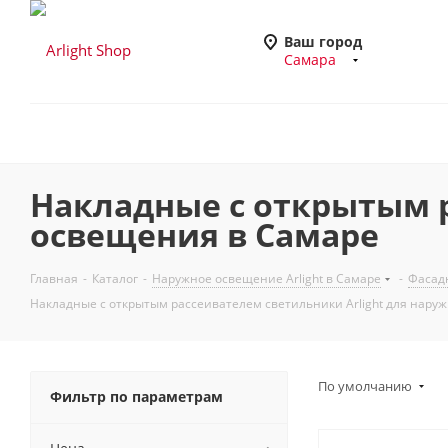
Ваш город
Самара
Накладные с открытым р
освещения в Самаре
Главная
-
Каталог
-
Наружное освещение Arlight в Самаре
-
Фасадн
Накладные с открытым рассеивателем светильники Arlight для нару
По умолчанию
Фильтр по параметрам