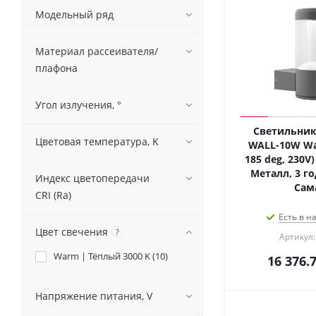
Модельный ряд
Материал рассеивателя/
плафона
Угол излучения, °
Светильник
Цветовая температура, K
WALL-10W Wa
185 deg, 230V) 
Металл, 3 го
Индекс цветопередачи
Сам
CRI (Ra)
Есть в н
Цвет свечения
?
Артикул:
Warm | Тёплый 3000 K (
10
)
16 376.
Напряжение питания, V