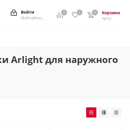
Войти
Корзина
0
0
0
0
Мой кабинет
пуста
 Arlight для наружного