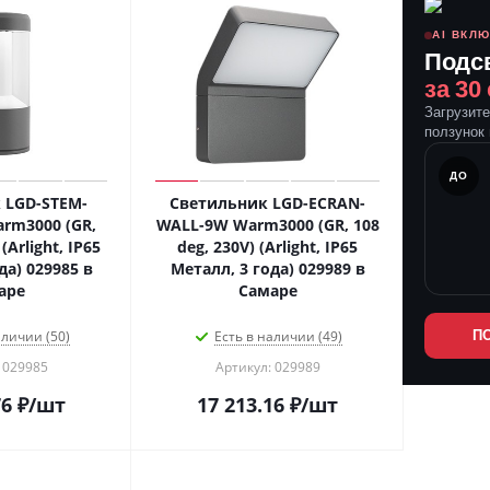
AI ВКЛ
Подс
за 30
Загрузит
ползунок 
ПОСЛЕ
ДО
 LGD-STEM-
Светильник LGD-ECRAN-
rm3000 (GR,
WALL-9W Warm3000 (GR, 108
(Arlight, IP65
deg, 230V) (Arlight, IP65
да) 029985 в
Металл, 3 года) 029989 в
аре
Самаре
аличии (50)
Есть в наличии (49)
П
 029985
Артикул: 029989
76
₽
/шт
17 213.16
₽
/шт