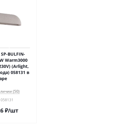
SP-BULFIN-
0W Warm3000
30V) (Arlight,
года) 058131 в
аре
аличии (50)
 058131
26
₽
/шт