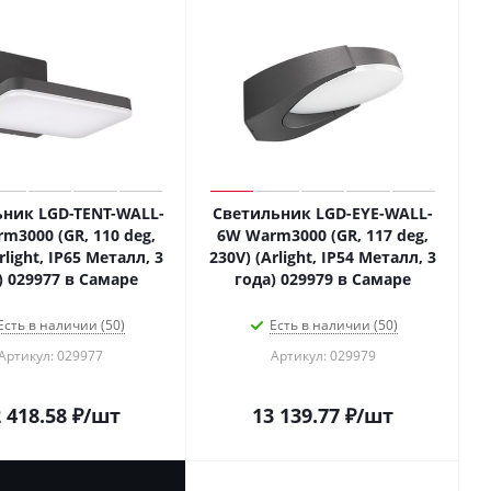
ник LGD-TENT-WALL-
Светильник LGD-EYE-WALL-
m3000 (GR, 110 deg,
6W Warm3000 (GR, 117 deg,
rlight, IP65 Металл, 3
230V) (Arlight, IP54 Металл, 3
) 029977 в Самаре
года) 029979 в Самаре
Есть в наличии (50)
Есть в наличии (50)
Артикул: 029977
Артикул: 029979
 418.58
₽
/шт
13 139.77
₽
/шт