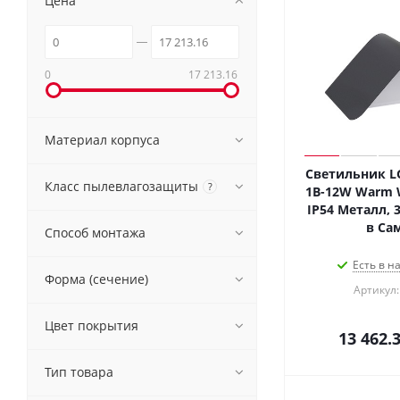
Цена
0
17 213.16
Материал корпуса
Светильник LG
Класс пылевлагозащиты
?
1B-12W Warm Wh
IP54 Металл, 3
в Са
Способ монтажа
Есть в н
Форма (сечение)
Артикул:
Цвет покрытия
13 462.
Тип товара