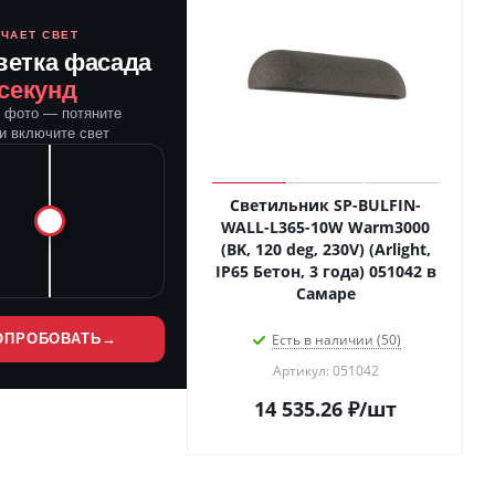
ЮЧАЕТ СВЕТ
ветка фасада
 секунд
е фото — потяните
и включите свет
Светильник SP-BULFIN-
WALL-L365-10W Warm3000
(BK, 120 deg, 230V) (Arlight,
IP65 Бетон, 3 года) 051042 в
Самаре
ОПРОБОВАТЬ
→
Есть в наличии (50)
Артикул: 051042
14 535.26
₽
/шт