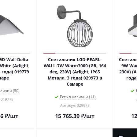
D-Wall-Delta-
Светильник LGD-PEARL-
Светиль
ite (Arlight,
WALL-7W Warm3000 (GR, 164
9W War
 года) 019779
deg, 230V) (Arlight, IP65
230V) (A
маре
Металл, 3 года) 029973 в
года
Самаре
аличии (50)
Есть в наличии (11)
 019779
Артикул: 029973
36
₽
/шт
15 765.39
₽
/шт
12