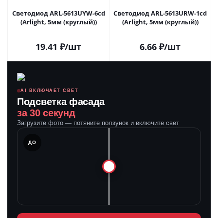
Светодиод ARL-5613UYW-6cd
Светодиод ARL-5613URW-1cd
(Arlight, 5мм (круглый))
(Arlight, 5мм (круглый))
19.41
₽
/шт
6.66
₽
/шт
AI ВКЛЮЧАЕТ СВЕТ
Подсветка фасада
за 30 секунд
Загрузите фото — потяните ползунок и включите свет
ЛЕ
ДО