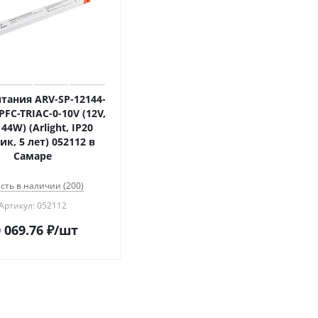
тания ARV-SP-12144-
PFC-TRIAC-0-10V (12V,
144W) (Arlight, IP20
ик, 5 лет) 052112 в
Самаре
сть в наличии (200)
Артикул: 052112
 069.76
₽
/шт