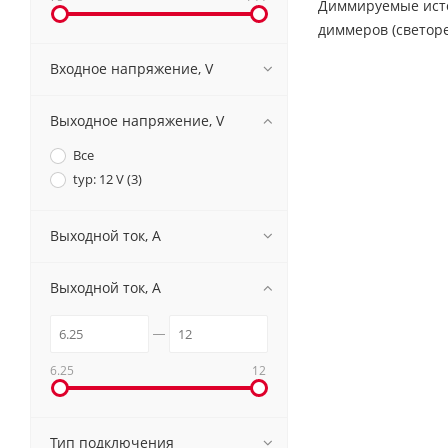
Диммируемые исто
диммеров (светоре
Входное напряжение, V
Выходное напряжение, V
Все
typ: 12 V (
3
)
Выходной ток, A
Выходной ток, A
6.25
12
Тип подключения