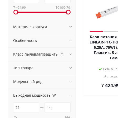
7 424.99
10 069.76
Материал корпуса
Блок питания 
Особенность
LINEAR-PFC-TRI
6.25A, 75W) (
Пластик, 5 л
Класс пылевлагозащиты
?
Сам
Тип товара
Есть в на
Артикул:
Модельный ряд
7 424.9
Выходная мощность, W
75
144