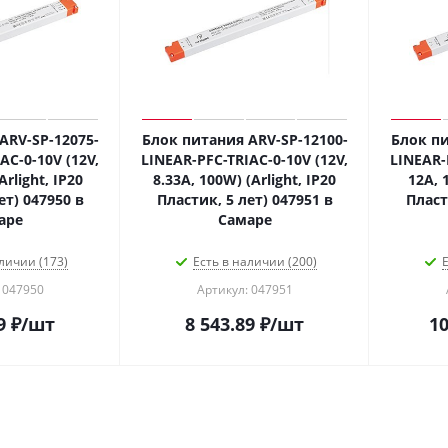
ARV-SP-12075-
Блок питания ARV-SP-12100-
Блок пи
AC-0-10V (12V,
LINEAR-PFC-TRIAC-0-10V (12V,
LINEAR-
Arlight, IP20
8.33A, 100W) (Arlight, IP20
12A, 
ет) 047950 в
Пластик, 5 лет) 047951 в
Пласт
аре
Самаре
личии (173)
Есть в наличии (200)
Е
 047950
Артикул: 047951
9
₽
/шт
8 543.89
₽
/шт
10