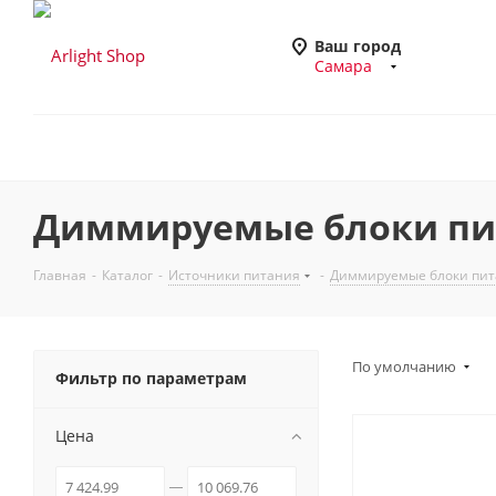
Ваш город
Самара
Диммируемые блоки пита
Главная
-
Каталог
-
Источники питания
-
Диммируемые блоки пита
По умолчанию
Фильтр по параметрам
Цена