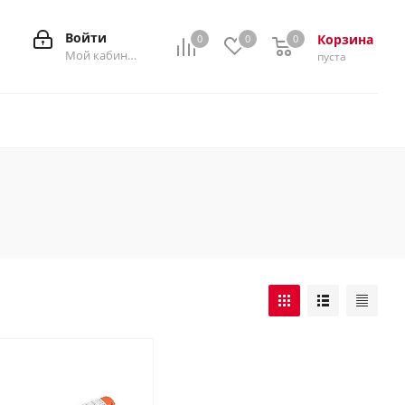
Войти
Корзина
0
0
0
0
Мой кабинет
пуста