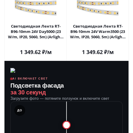
Светодиодная Лента RT-
Светодиодная Лента RT-
B96-10mm 24V Day5000 (23
B96-10mm 24V Warm3500 (23
W/m, IP20, 5060, 5m) (Arlight,
W/m, IP20, 5060, 5m) (Arlight,
Открытый) 040602 в
Открытый) 040603 в
#REGION_NAME_DECLINE_PP#
#REGION_NAME_DECLINE_PP#
1 349.62
₽
/м
1 349.62
₽
/м
AI ВКЛЮЧАЕТ СВЕТ
Подсветка фасада
за 30 секунд
Загрузите фото — потяните ползунок и включите свет
ЛЕ
ДО