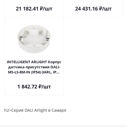
033078 в Самаре
050545 в Самаре
21 182.41
₽
/шт
24 431.16
₽
/шт
INTELLIGENT ARLIGHT Корпус
датчика присутствия DALI-
MS-LS-8M-IN (IP54) (IARL, IP54
Пластик, 3 года) 051698 в
Самаре
1 842.72
₽
/шт
h2>Серия DALI Arlight в Самаре