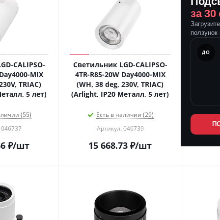
Подс
за 30
Загрузит
ползунок 
ПОСЛЕ
ДО
GD-CALIPSO-
Светильник LGD-CALIPSO-
Day4000-MIX
4TR-R85-20W Day4000-MIX
230V, TRIAC)
(WH, 38 deg, 230V, TRIAC)
Металл, 5 лет)
(Arlight, IP20 Металл, 5 лет)
аличии (55)
Есть в наличии (29)
П
 046737
Артикул: 046739
66
₽
/шт
15 668.73
₽
/шт