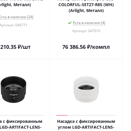
rlight, Металл)
COLORFUL-SET27-R85 (WH)
(Arlight, Металл)
Есть в наличии (24)
Есть в наличии (4)
Артикул: 046771
Артикул: 047010
 210.35
₽
/шт
76 386.56
₽
/компл
а с фиксированным
Насадка с фиксированным
LGD-ARTIFACT-LENS-
углом LGD-ARTIFACT-LENS-