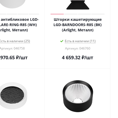
 антибликовое LGD-
Шторки кашетирующие
LARE-RING-R85 (WH)
LGD-BARNDOORS-R85 (BK)
rlight, Металл)
(Arlight, Металл)
Есть в наличии (25)
Есть в наличии (11)
Артикул: 046758
Артикул: 046760
 970.65
₽
/шт
4 659.32
₽
/шт