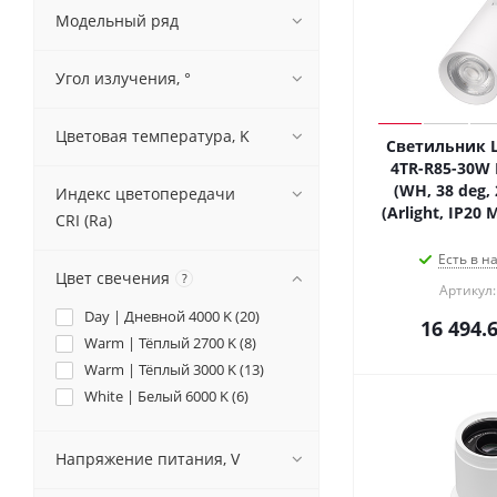
Модельный ряд
Угол излучения, °
Цветовая температура, K
Светильник L
4TR-R85-30W 
(WH, 38 deg, 
Индекс цветопередачи
(Arlight, IP20 
CRI (Ra)
Есть в н
Цвет свечения
?
Артикул:
Day | Дневной 4000 K (
20
)
16 494.
Warm | Тёплый 2700 K (
8
)
Warm | Тёплый 3000 K (
13
)
White | Белый 6000 K (
6
)
Напряжение питания, V