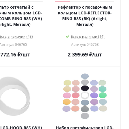
ьтр сетчатый с
Рефлектор с посадочным
чным кольцом LGD-
кольцом LGD-REFLECTOR-
OMB-RING-R85 (WH)
RING-R85 (BK) (Arlight,
rlight, Металл)
Металл)
Есть в наличии (43)
Есть в наличии (14)
Артикул: 046765
Артикул: 046768
 772.16
₽
/шт
2 399.69
₽
/шт
 LGD-HOOD-R85 (WH)
Набор светофильтров LGD-