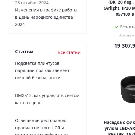
(BK, 20 deg.,
28 октября 2024
(Arlight, IP20 
Изменения в графике работы
057109 в
в День народного единства
2024
Есть в н
Артикул:
19 307.
Статьи
Все статьи
Подсветка плинтусов:
парящий пол как элемент
ночной безопасности
DMX512: как управлять светом
как на сцене
Освещение ресторанов:
Насадка с фи
правило низкого UGR и
углом LGD-AR
R65 (BK, 15 d
интимная атмосфера над