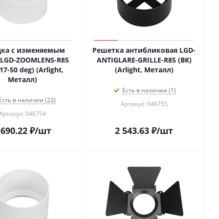
дка с изменяемым
Решетка антибликовая LGD-
 LGD-ZOOMLENS-R85
ANTIGLARE-GRILLE-R85 (BK)
17-50 deg) (Arlight,
(Arlight, Металл)
Металл)
Есть в наличии (1)
Есть в наличии (22)
Артикул: 046755
Артикул: 046754
 690.22
₽
/шт
2 543.63
₽
/шт