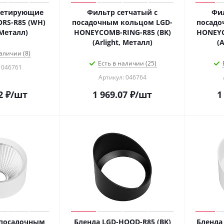
шетирующие
Фильтр сетчатый с
Фил
RS-R85 (WH)
посадочным кольцом LGD-
посадо
 Металл)
HONEYCOMB-RING-R85 (BK)
HONEYC
(Arlight, Металл)
(A
аличии (8)
Есть в наличии (25)
 046761
Артикул: 046764
2
₽
/шт
1 969.07
₽
/шт
1
 посадочным
Бленда LGD-HOOD-R85 (BK)
Бленда