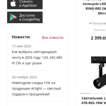
кольцом LGD
RING-R85 (WH
Мета
Есть в н
Артикул:
Новости
Все новости
2 399.6
13 мая 2026
Как выбрать светодиодную
ленту в 2026 году: 12V, 24V, 48V,
IP, CRI и шаг резки
28 ноября 2025
Новогодняя скидка 15% на
продукцию Arlight — светлый
подарок к праздникам!
Светильник L
4TR-R65-18W 