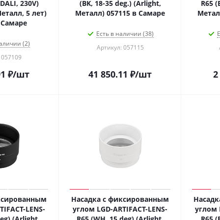
 DALI, 230V)
(BK, 18-35 deg.) (Arlight,
R65 (B
Металл, 5 лет)
Металл) 057115 в Самаре
Метал
 Самаре
Есть в наличии (38)
Е
аличии (2)
Артикул: 057115
 057109
91
₽
/шт
41 850.11
₽
/шт
2
ксированным
Насадка с фиксированным
Насадк
TIFACT-LENS-
углом LGD-ARTIFACT-LENS-
углом 
eg) (Arlight,
R65 (WH, 15 deg) (Arlight,
R65 (B