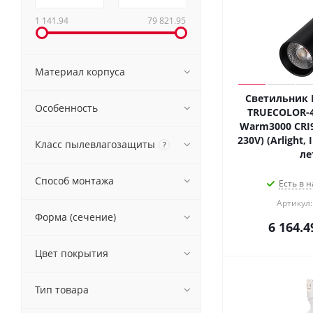
1 141.94
79 821.95
Материал корпуса
Светильник 
Особенность
TRUECOLOR-4
Warm3000 CRI98
230V) (Arlight,
Класс пылевлагозащиты
?
ле
Способ монтажа
Есть в н
Артикул:
Форма (сечение)
6 164.4
Цвет покрытия
Тип товара