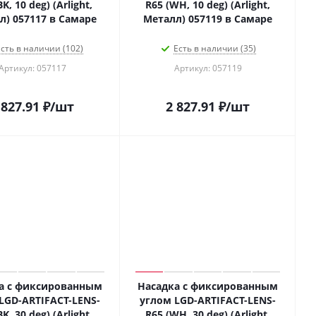
K, 10 deg) (Arlight,
R65 (WH, 10 deg) (Arlight,
л) 057117 в Самаре
Металл) 057119 в Самаре
сть в наличии (102)
Есть в наличии (35)
Артикул: 057117
Артикул: 057119
 827.91
₽
/шт
2 827.91
₽
/шт
а с фиксированным
Насадка с фиксированным
LGD-ARTIFACT-LENS-
углом LGD-ARTIFACT-LENS-
K, 30 deg) (Arlight,
R65 (WH, 30 deg) (Arlight,