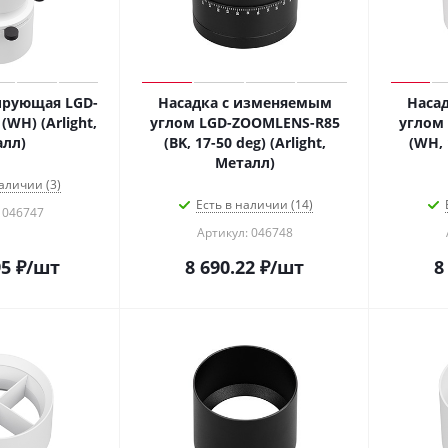
ирующая LGD-
Насадка с изменяемым
Наса
WH) (Arlight,
углом LGD-ZOOMLENS-R85
углом
лл)
(BK, 17-50 deg) (Arlight,
(WH, 
Металл)
аличии (3)
Есть в наличии (14)
 046747
Артикул: 046748
95
₽
/шт
8 690.22
₽
/шт
8