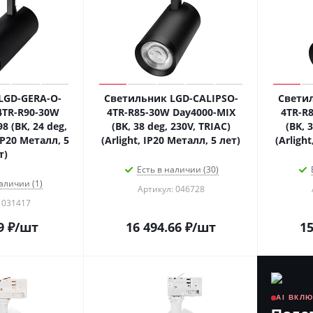
LGD-GERA-O-
Светильник LGD-CALIPSO-
Светил
TR-R90-30W
4TR-R85-30W Day4000-MIX
4TR-R
 (BK, 24 deg,
(BK, 38 deg, 230V, TRIAC)
(BK, 
 IP20 Металл, 5
(Arlight, IP20 Металл, 5 лет)
(Arligh
т)
Есть в наличии (30)
аличии (1)
Артикул: 046728
 031417
9
₽
/шт
16 494.66
₽
/шт
15
AI ВКЛ