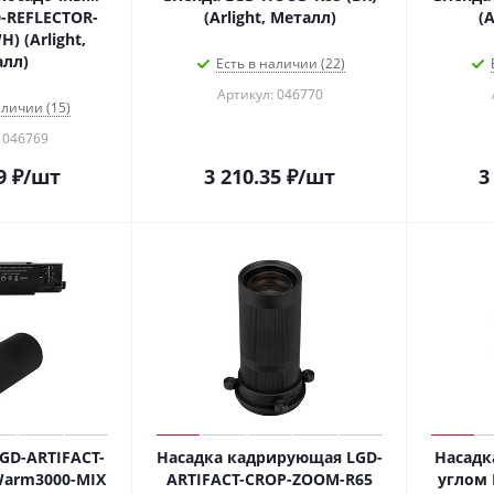
-REFLECTOR-
(Arlight, Металл)
(A
) (Arlight,
лл)
Есть в наличии (22)
Артикул: 046770
аличии (15)
 046769
9
₽
/шт
3 210.35
₽
/шт
3
GD-ARTIFACT-
Насадка кадрирующая LGD-
Насадк
Warm3000-MIX
ARTIFACT-CROP-ZOOM-R65
углом 