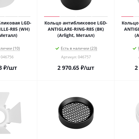
ликовая LGD-
Кольцо антибликовое LGD-
Кольцо
LLE-R85 (WH)
ANTIGLARE-RING-R85 (BK)
ANTIG
 Металл)
(Arlight, Металл)
(A
аличии (10)
Есть в наличии (23)
 046756
Артикул: 046757
3
₽
/шт
2 970.65
₽
/шт
2