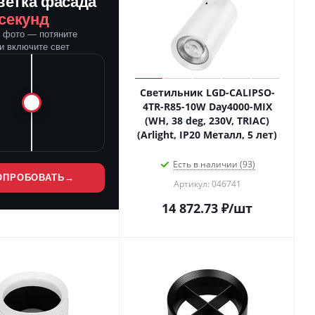
ветка фасада
 секунд
е фото — потяните
и включите свет
Светильник LGD-CALIPSO-
4TR-R85-10W Day4000-MIX
(WH, 38 deg, 230V, TRIAC)
(Arlight, IP20 Металл, 5 лет)
Есть в наличии (93)
ОПРОБОВАТЬ
→
Артикул: 046741
14 872.73
₽
/шт