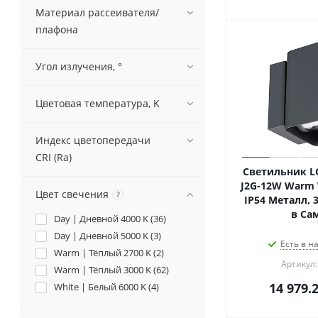
Материал рассеивателя/
плафона
Угол излучения, °
Цветовая температура, K
Индекс цветопередачи
CRI (Ra)
Светильник LG
J2G-12W Warm W
Цвет свечения
?
IP54 Металл, 3
в Са
Day | Дневной 4000 K (
36
)
Day | Дневной 5000 K (
3
)
Есть в н
Warm | Тёплый 2700 K (
2
)
Артикул:
Warm | Тёплый 3000 K (
62
)
14 979.
White | Белый 6000 K (
4
)