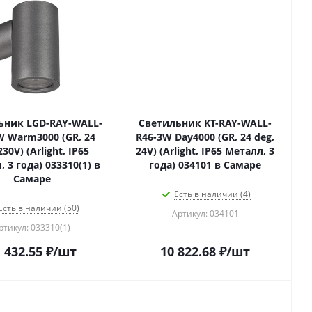
ьник LGD-RAY-WALL-
Светильник KT-RAY-WALL-
W Warm3000 (GR, 24
R46-3W Day4000 (GR, 24 deg,
230V) (Arlight, IP65
24V) (Arlight, IP65 Металл, 3
 3 года) 033310(1) в
года) 034101 в Самаре
Самаре
Есть в наличии (4)
Есть в наличии (50)
Артикул: 034101
ртикул: 033310(1)
 432.55
₽
/шт
10 822.68
₽
/шт