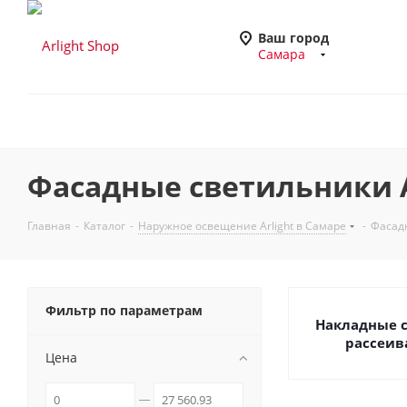
Ваш город
Самара
Фасадные светильники A
Главная
-
Каталог
-
Наружное освещение Arlight в Самаре
-
Фасадн
Фильтр по параметрам
Накладные 
рассеив
Цена