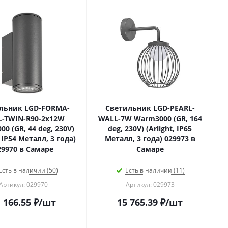
льник LGD-FORMA-
Светильник LGD-PEARL-
-TWIN-R90-2x12W
WALL-7W Warm3000 (GR, 164
0 (GR, 44 deg, 230V)
deg, 230V) (Arlight, IP65
, IP54 Металл, 3 года)
Металл, 3 года) 029973 в
29970 в Самаре
Самаре
Есть в наличии (50)
Есть в наличии (11)
Артикул: 029970
Артикул: 029973
 166.55
₽
/шт
15 765.39
₽
/шт