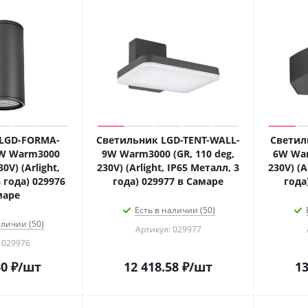
LGD-FORMA-
Светильник LGD-TENT-WALL-
Светил
W Warm3000
9W Warm3000 (GR, 110 deg,
6W War
30V) (Arlight,
230V) (Arlight, IP65 Металл, 3
230V) (A
 года) 029976
года) 029977 в Самаре
года
маре
Есть в наличии (50)
аличии (50)
Артикул: 029977
 029976
30
₽
/шт
12 418.58
₽
/шт
13