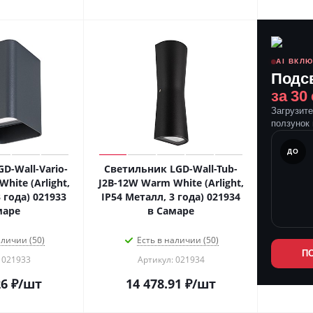
AI ВКЛ
Подс
за 30
Загрузит
ползунок 
ПОСЛЕ
ДО
D-Wall-Vario-
Светильник LGD-Wall-Tub-
hite (Arlight,
J2B-12W Warm White (Arlight,
 года) 021933
IP54 Металл, 3 года) 021934
маре
в Самаре
аличии (50)
Есть в наличии (50)
П
 021933
Артикул: 021934
26
₽
/шт
14 478.91
₽
/шт