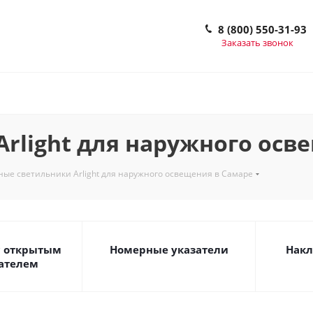
8 (800) 550-31-93
Заказать звонок
rlight для наружного осв
ые светильники Arlight для наружного освещения в Самаре
с открытым
Номерные указатели
Накл
ателем