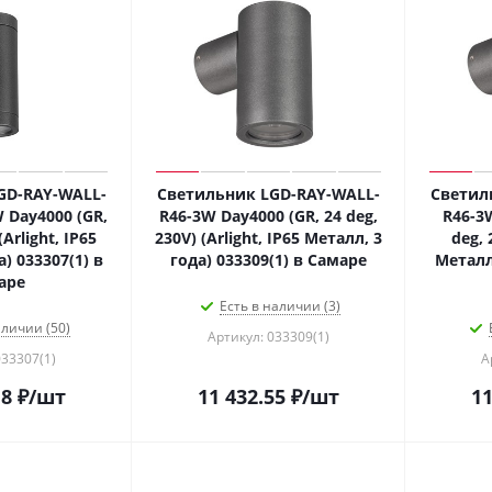
GD-RAY-WALL-
Светильник LGD-RAY-WALL-
Светил
 Day4000 (GR,
R46-3W Day4000 (GR, 24 deg,
R46-3
(Arlight, IP65
230V) (Arlight, IP65 Металл, 3
deg, 
) 033307(1) в
года) 033309(1) в Самаре
Металл,
аре
Есть в наличии (3)
аличии (50)
Артикул: 033309(1)
033307(1)
А
18
₽
/шт
11 432.55
₽
/шт
11