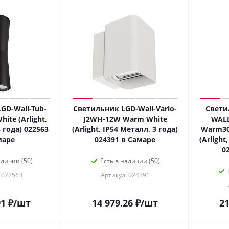
GD-Wall-Tub-
Светильник LGD-Wall-Vario-
Свети
ite (Arlight,
J2WH-12W Warm White
WALL
 года) 022563
(Arlight, IP54 Металл, 3 года)
Warm300
маре
024391 в Самаре
(Arlight
0
аличии (50)
Есть в наличии (50)
 022563
Артикул: 024391
91
₽
/шт
14 979.26
₽
/шт
21