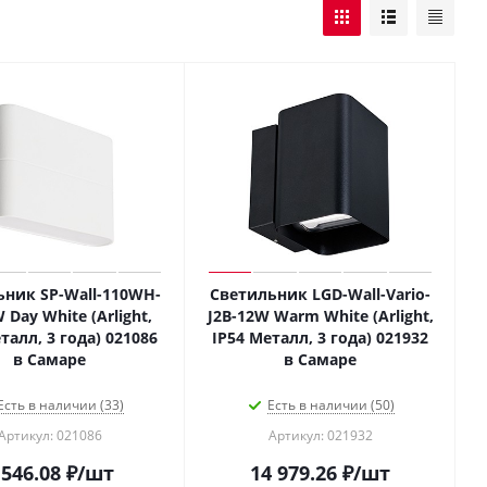
ьник SP-Wall-110WH-
Светильник LGD-Wall-Vario-
W Day White (Arlight,
J2B-12W Warm White (Arlight,
талл, 3 года) 021086
IP54 Металл, 3 года) 021932
в Самаре
в Самаре
Есть в наличии (33)
Есть в наличии (50)
Артикул: 021086
Артикул: 021932
 546.08
₽
/шт
14 979.26
₽
/шт