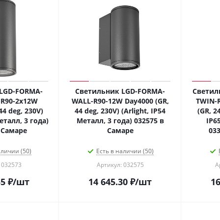
LGD-FORMA-
Светильник LGD-FORMA-
Светил
R90-2x12W
WALL-R90-12W Day4000 (GR,
TWIN-
44 deg, 230V)
44 deg, 230V) (Arlight, IP54
(GR, 24
Металл, 3 года)
Металл, 3 года) 032575 в
IP6
 Самаре
Самаре
033
аличии (50)
Есть в наличии (50)
 032573
Артикул: 032575
А
55
₽
/шт
14 645.30
₽
/шт
16