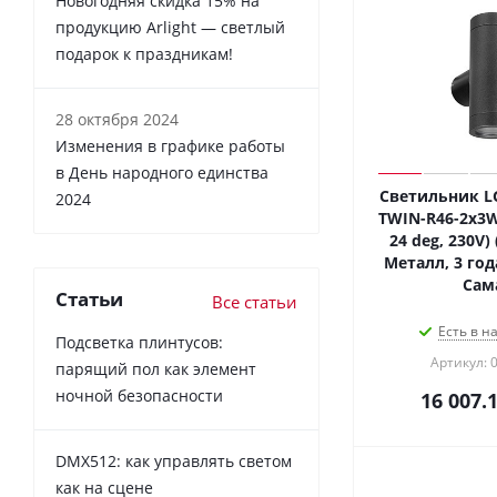
Новогодняя скидка 15% на
продукцию Arlight — светлый
подарок к праздникам!
28 октября 2024
Изменения в графике работы
в День народного единства
Светильник L
2024
TWIN-R46-2x3W
24 deg, 230V) 
Металл, 3 года
Сам
Статьи
Все статьи
Есть в н
Подсветка плинтусов:
Артикул: 
парящий пол как элемент
ночной безопасности
16 007.
DMX512: как управлять светом
как на сцене