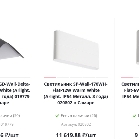
D-Wall-Delta-
Светильник SP-Wall-170WH-
Светил
ite (Arlight,
Flat-12W Warm White
Flat-6
 года) 019779
(Arlight, IP54 Металл, 3 года)
IP54 Ме
маре
020802 в Самаре
аличии (50)
Есть в наличии (26)
 019779
Артикул: 020802
36
₽
/шт
11 619.88
₽
/шт
9