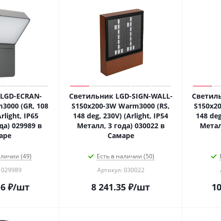
LGD-ECRAN-
Светильник LGD-SIGN-WALL-
Светиль
000 (GR, 108
S150x200-3W Warm3000 (RS,
S150x2
rlight, IP65
148 deg, 230V) (Arlight, IP54
148 deg
да) 029989 в
Металл, 3 года) 030022 в
Метал
аре
Самаре
аличии (49)
Есть в наличии (50)
 029989
Артикул: 030022
16
₽
/шт
8 241.35
₽
/шт
10