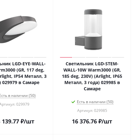
ьник LGD-EYE-WALL-
Светильник LGD-STEM-
m3000 (GR, 117 deg,
WALL-10W Warm3000 (GR,
rlight, IP54 Металл, 3
185 deg, 230V) (Arlight, IP65
) 029979 в Самаре
Металл, 3 года) 029985 в
Самаре
Есть в наличии (50)
Есть в наличии (50)
Артикул: 029979
Артикул: 029985
 139.77
₽
/шт
16 376.76
₽
/шт