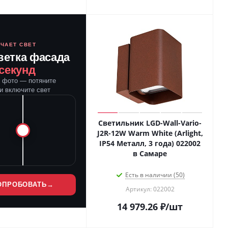
ЮЧАЕТ СВЕТ
ветка фасада
 секунд
е фото — потяните
и включите свет
Светильник LGD-Wall-Vario-
J2R-12W Warm White (Arlight,
IP54 Металл, 3 года) 022002
в Самаре
Есть в наличии (50)
ОПРОБОВАТЬ
→
Артикул: 022002
14 979.26
₽
/шт