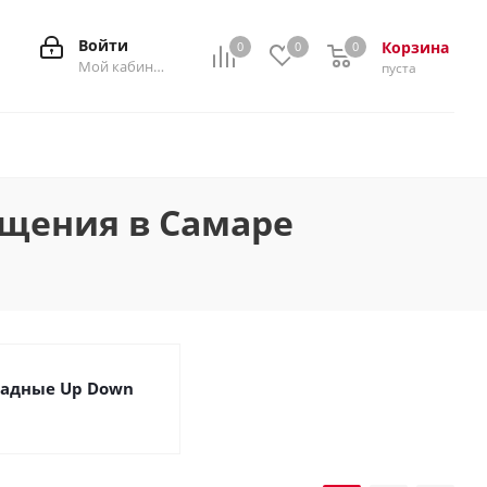
Войти
Корзина
0
0
0
0
Мой кабинет
пуста
ещения в Самаре
адные Up Down