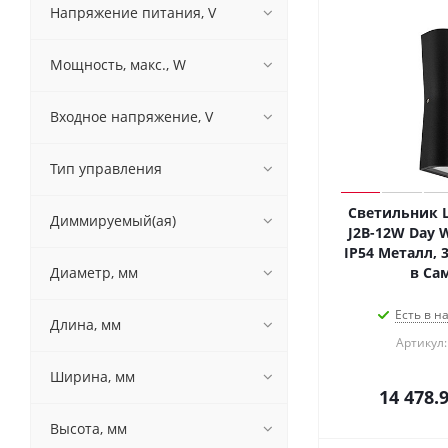
Напряжение питания, V
Мощность, макс., W
Входное напряжение, V
Тип управления
Светильник L
Диммируемый(ая)
J2B-12W Day Wh
IP54 Металл, 3
Диаметр, мм
в Са
Есть в н
Длина, мм
Артикул:
Ширина, мм
14 478.
Высота, мм