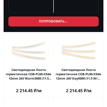
ПОПРОБОВАТЬ
→
Светодиодная Лента
Светодиодная Лента
герметичная COB-PL60-X544-
герметичная COB-PL90-X544-
12mm 24V Warm3000 (11.5
12mm 24V Day5000 (11.5 W/m,
W/m, IP65, CSP, 5m) (Arlight, -)
IP65, CSP, 5m) (Arlight, -)
031915(2) в Самаре
032177(2) в Самаре
2 214.45
₽
/м
2 214.45
₽
/м