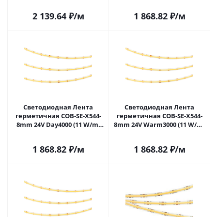
IP67, CSP, 5m) (Arlight, -)
IP65, 5m) (Arlight, -) 062809 в
032182(2) в Самаре
Самаре
2 139.64
₽
/м
1 868.82
₽
/м
Светодиодная Лента
Светодиодная Лента
герметичная COB-SE-X544-
герметичная COB-SE-X544-
8mm 24V Day4000 (11 W/m,
8mm 24V Warm3000 (11 W/m,
IP65, 5m) (Arlight, -) 062810 в
IP65, 5m) (Arlight, -) 062811 в
Самаре
Самаре
1 868.82
₽
/м
1 868.82
₽
/м