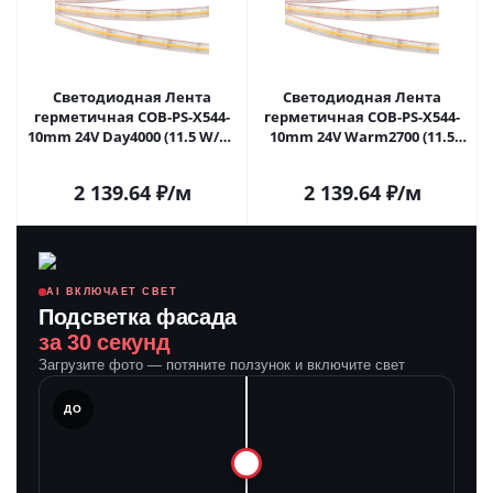
Светодиодная Лента
Светодиодная Лента
герметичная COB-PS-X544-
герметичная COB-PS-X544-
10mm 24V Day4000 (11.5 W/m,
10mm 24V Warm2700 (11.5
IP67, CSP, 5m) (Arlight, -)
W/m, IP67, CSP, 5m) (Arlight, -)
031908(2) в Самаре
031910(2) в Самаре
2 139.64
₽
/м
2 139.64
₽
/м
AI ВКЛЮЧАЕТ СВЕТ
Подсветка фасада
за 30 секунд
Загрузите фото — потяните ползунок и включите свет
ЛЕ
ДО