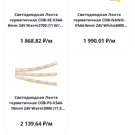
Светодиодная Лента
Светодиодная Лента
герметичная COB-SE-X544-
герметичная COB-NANO-
8mm 24V Warm2700 (11 W/m,
X544-8mm 24V White6000
IP65, 5m) (Arlight, -) 062812 в
(11.5W/m, IP65, CSP, 5m)
Самаре
(Arlight, -) 031906(1) в Самаре
1 868.82
₽
/м
1 990.01
₽
/м
Светодиодная Лента
герметичная COB-PS-X544-
10mm 24V Warm3000 (11.5
W/m, IP67, CSP, 5m) (Arlight, -)
031909(2) в Самаре
2 139.64
₽
/м