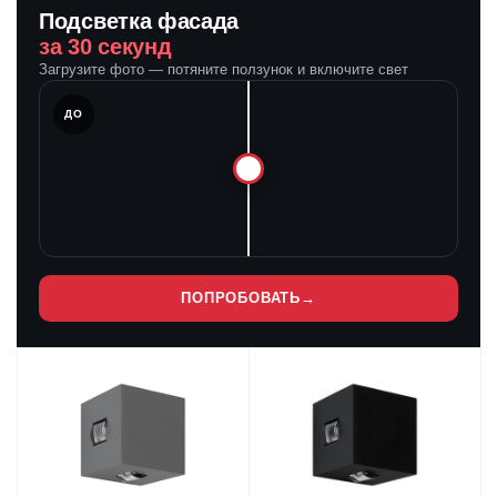
Подсветка фасада
за 30 секунд
Загрузите фото — потяните ползунок и включите свет
ЛЕ
ДО
ПОПРОБОВАТЬ
→