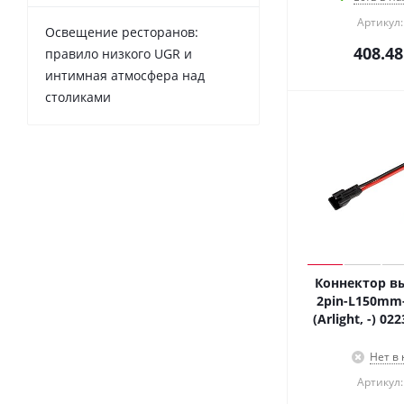
Артикул:
Освещение ресторанов:
408.48
правило низкого UGR и
интимная атмосфера над
столиками
Коннектор в
2pin-L150mm
(Arlight, -) 0
Нет в
Артикул: