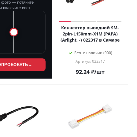
е фото — потяните
и включите свет
Коннектор выводной SM-
2pin-L150mm-X1M (PAPA)
(Arlight, -) 022317 в Самаре
Есть в наличии (900)
Артикул: 022317
ОПРОБОВАТЬ
→
92.24
₽
/шт