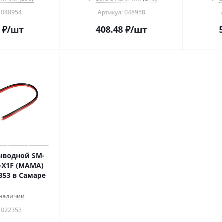
 048954
Артикул: 048958
₽
/шт
408.48
₽
/шт
ыводной SM-
-X1F (MAMA)
22353 в Самаре
 наличии
 022353