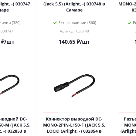
light, -) 030747
(Jack 5.5) (Arlight, -) 030748 в
MONO-2PI
маре
Самаре
0
личии (320)
Есть в наличии (860)
Е
 030747
Артикул: 030748
₽
/шт
140.65
₽
/шт
ыводной DC-
Коннектор выводной DC-
Разъ
-M (JACK 5.5,
MONO-2PIN-L150-F (JACK 5.5,
MONO
, -) 032853 в
LOCK) (Arlight, -) 032854 в
(Arligh