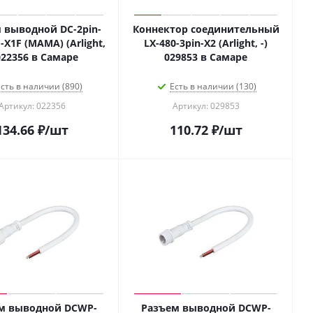
 выводной DC-2pin-
Коннектор соединительный
X1F (MAMA) (Arlight,
LX-480-3pin-X2 (Arlight, -)
 022356 в Самаре
029853 в Самаре
сть в наличии (890)
Есть в наличии (130)
Артикул: 022356
Артикул: 029853
134.66
₽
/шт
110.72
₽
/шт
м выводной DCWP-
Разъем выводной DCWP-