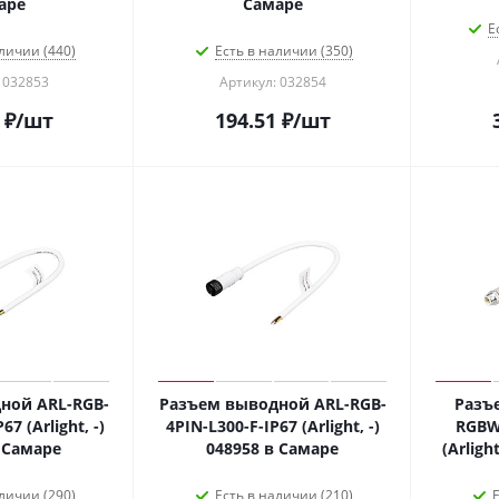
аре
Самаре
Е
личии (440)
Есть в наличии (350)
 032853
Артикул: 032854
₽
/шт
194.51
₽
/шт
ной ARL-RGB-
Разъем выводной ARL-RGB-
Разъ
7 (Arlight, -)
4PIN-L300-F-IP67 (Arlight, -)
RGBW
 Самаре
048958 в Самаре
(Arligh
личии (290)
Есть в наличии (210)
Е