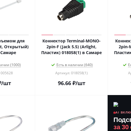
зъемом для
Коннектор Terminal-MONO-
Коннек
ht, Открытый)
2pin-F (Jack 5.5) (Arlight,
2pin-M
 Самаре
Пластик) 018058(1) в Самаре
Пластик
личии (1000)
Есть в наличии (640)
Е
 005628
Артикул: 018058(1)
А
₽
/шт
96.66
₽
/шт
AI ВКЛ
Подс
за 30