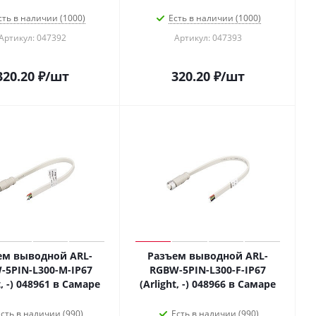
сть в наличии (1000)
Есть в наличии (1000)
Артикул: 047392
Артикул: 047393
320.20
₽
/шт
320.20
₽
/шт
ем выводной ARL-
Разъем выводной ARL-
-5PIN-L300-M-IP67
RGBW-5PIN-L300-F-IP67
t, -) 048961 в Самаре
(Arlight, -) 048966 в Самаре
сть в наличии (990)
Есть в наличии (990)