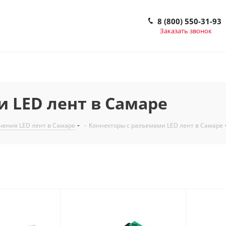
8 (800) 550-31-93
Заказать звонок
 LED лент в Самаре
чения LED лент в Самаре
-
Коннекторы с разъемами LED лент в Самаре