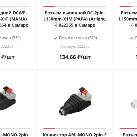
дной DCWP-
Разъем выводной DC-2pin-
Разъем
-X1F (MAMA)
L150mm-X1M (PAPA) (Arlight,
L150mm-
22354 в Самаре
-) 022355 в Самаре
-)
личии (750)
Есть в наличии (570)
Е
 022354
Артикул: 022355
₽
/шт
134.66
₽
/шт
L-MONO-2pin-
Коннектор ARL-MONO-2pin-F
Разъе