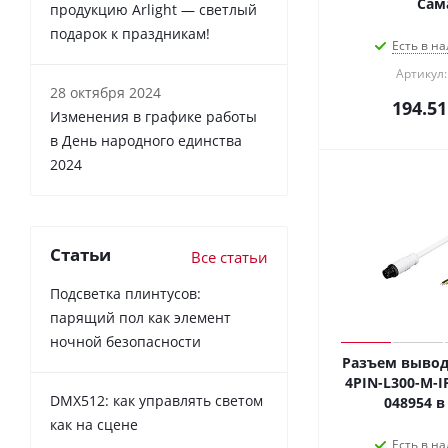
Сам
продукцию Arlight — светлый
подарок к праздникам!
Есть в на
Артикул:
28 октября 2024
194.51
Изменения в графике работы
в День народного единства
2024
Статьи
Все статьи
Подсветка плинтусов:
парящий пол как элемент
ночной безопасности
Разъем вывод
4PIN-L300-M-IP6
DMX512: как управлять светом
048954 в
как на сцене
Есть в на