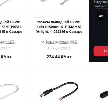
Загрузит
ползунок 
ПОСЛЕ
ДО
дной DCWP-
Разъем выводной DCWP-
-X1M (PAPA)
4pin-L150mm-X1F (MAMA)
22315 в Самаре
(Arlight, -) 022316 в Самаре
аличии (70)
Есть в наличии (1000)
 022315
Артикул: 022316
П
₽
/шт
224.44
₽
/шт