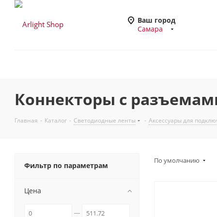
Ваш город
Самара
Коннекторы с разъемами
Главная
-
Каталог
-
Светодиодные ленты
-
Аксессуары для подклю
По умолчанию
Фильтр по параметрам
Цена