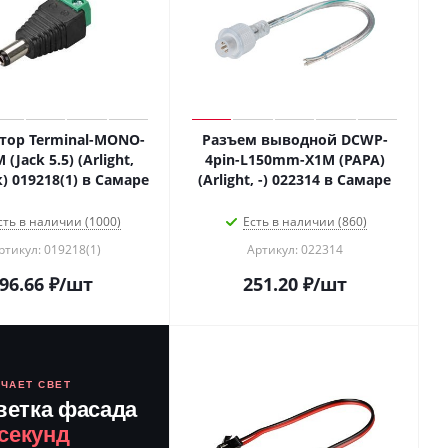
тор Terminal-MONO-
Разъем выводной DCWP-
 (Jack 5.5) (Arlight,
4pin-L150mm-X1M (PAPA)
) 019218(1) в Самаре
(Arlight, -) 022314 в Самаре
сть в наличии (1000)
Есть в наличии (860)
ртикул: 019218(1)
Артикул: 022314
96.66
₽
/шт
251.20
₽
/шт
ЮЧАЕТ СВЕТ
ветка фасада
 секунд