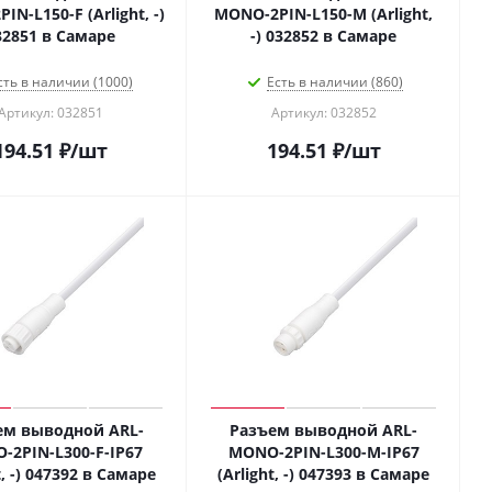
N-L150-F (Arlight, -)
MONO-2PIN-L150-M (Arlight,
32851 в Самаре
-) 032852 в Самаре
сть в наличии (1000)
Есть в наличии (860)
Артикул: 032851
Артикул: 032852
194.51
₽
/шт
194.51
₽
/шт
ем выводной ARL-
Разъем выводной ARL-
-2PIN-L300-F-IP67
MONO-2PIN-L300-M-IP67
t, -) 047392 в Самаре
(Arlight, -) 047393 в Самаре