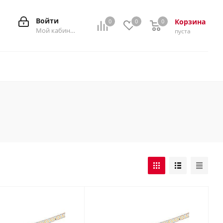
Войти
Корзина
0
0
0
0
Мой кабинет
пуста