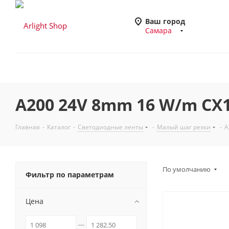
Ваш город
Самара
A200 24V 8mm 16 W/m CX
Главная
-
Каталог
-
Светодиодные ленты
-
Малый шаг резки
-
A
По умолчанию
Фильтр по параметрам
Цена