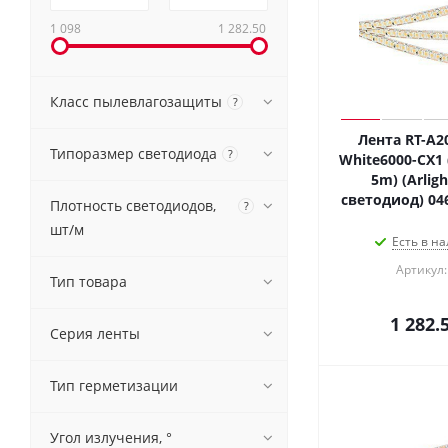
1 098
1 282.50
Класс пылевлагозащиты
?
Лента RT-A2
Типоразмер светодиода
?
White6000-CX1 
5m) (Arligh
светодиод) 04
Плотность светодиодов,
?
шт/м
Есть в на
Артикул:
Тип товара
1 282.
Серия ленты
Тип герметизации
Угол излучения, °