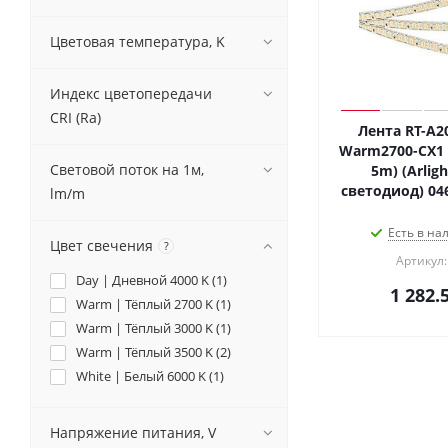
Цветовая температура, K
Индекс цветопередачи
CRI (Ra)
Лента RT-A2
Warm2700-CX1 (
Световой поток на 1м,
5m) (Arligh
светодиод) 04
lm/m
Есть в на
Цвет свечения
?
Артикул:
Day | Дневной 4000 K (
1
)
1 282.
Warm | Тёплый 2700 K (
1
)
Warm | Тёплый 3000 K (
1
)
Warm | Тёплый 3500 K (
2
)
White | Белый 6000 K (
1
)
Напряжение питания, V