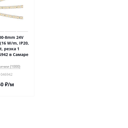
00-8mm 24V
16 W/m, IP20,
t, резка 1
6942 в Самаре
личии (1000)
 046942
50
₽
/м