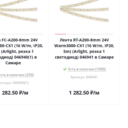
а FC-A200-8mm 24V
Лента RT-A200-8mm 24V
0-CX1 (16 W/m, IP20,
Warm3000-CX1 (16 W/m, IP20,
 (Arlight, резка 1
5m) (Arlight, резка 1
одиод) 046940(1) в
светодиод) 046941 в Самаре
Самаре
Есть в наличии (1000)
сть в наличии (250)
Артикул: 046941
ртикул: 046940(1)
1 282.50
₽
/м
1 282.50
₽
/м