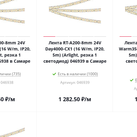
00-8mm 24V
Лента RT-A200-8mm 24V
Лент
(16 W/m, IP20,
Day4000-CX1 (16 W/m, IP20,
Warm350
t, резка 1
5m) (Arlight, резка 1
5m)
6938 в Самаре
светодиод) 046939 в Самаре
свет
личии (735)
Есть в наличии (1000)
Е
 046938
Артикул: 046939
А
50
₽
/м
1 282.50
₽
/м