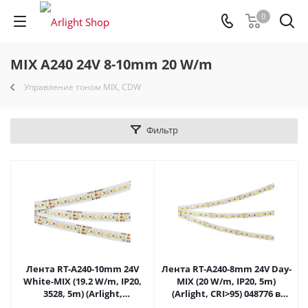
0
MIX A240 24V 8-10mm 20 W/m
Управление тоном MIX, CDW
Фильтр
Лента RT-A240-10mm 24V
Лента RT-A240-8mm 24V Day-
White-MIX (19.2 W/m, IP20,
MIX (20 W/m, IP20, 5m)
3528, 5m) (Arlight,
(Arlight, CRI>95) 048776 в
Изменяемая ЦТ) 025210(2) в
Самаре