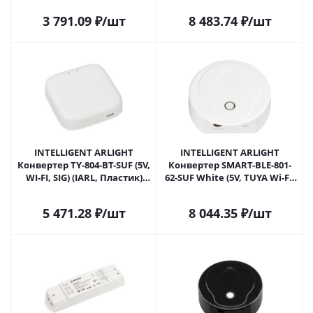
Самаре
года) 029910 в Самаре
3 791.09
₽
/шт
8 483.74
₽
/шт
INTELLIGENT ARLIGHT
INTELLIGENT ARLIGHT
Конвертер TY-804-BT-SUF (5V,
Конвертер SMART-BLE-801-
WI-FI, SIG) (IARL, Пластик)
62-SUF White (5V, TUYA Wi-Fi)
031636 в Самаре
(IARL, IP20 Пластик, 5 лет)
037434 в Самаре
5 471.28
₽
/шт
8 044.35
₽
/шт