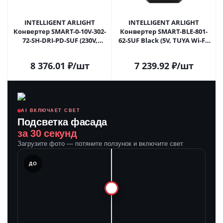
INTELLIGENT ARLIGHT
INTELLIGENT ARLIGHT
Конвертер SMART-0-10V-302-
Конвертер SMART-BLE-801-
72-SH-DRI-PD-SUF (230V,
62-SUF Black (5V, TUYA Wi-Fi)
2x20mA, TUYA Wi-Fi, 2.4G)
(IARL, IP20 Пластик, 5 лет)
(IARL, IP20 Пластик, 5 лет)
039309 в Самаре
8 376.01
₽
/шт
7 239.92
₽
/шт
038156 в Самаре
AI ВКЛЮЧАЕТ СВЕТ
Подсветка фасада
за 30 секунд
Загрузите фото — потяните ползунок и включите свет
ЛЕ
ДО