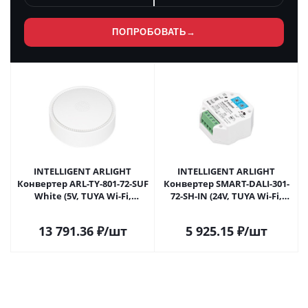
ПОПРОБОВАТЬ
→
INTELLIGENT ARLIGHT
INTELLIGENT ARLIGHT
Конвертер ARL-TY-801-72-SUF
Конвертер SMART-DALI-301-
White (5V, TUYA Wi-Fi,
72-SH-IN (24V, TUYA Wi-Fi,
433MHz) (IARL, IP20 Пластик,
2.4G) (IARL, IP20 Пластик, 5
3 года) 045423 в Самаре
лет) 046468 в Самаре
13 791.36
₽
/шт
5 925.15
₽
/шт