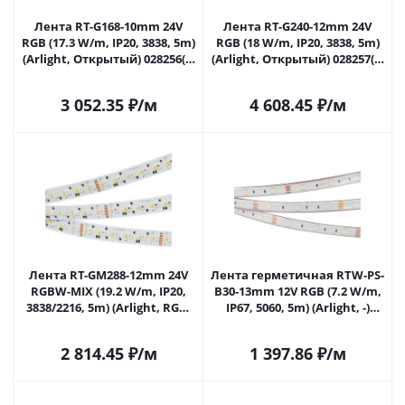
Лента RT-G168-10mm 24V
Лента RT-G240-12mm 24V
RGB (17.3 W/m, IP20, 3838, 5m)
RGB (18 W/m, IP20, 3838, 5m)
(Arlight, Открытый) 028256(2)
(Arlight, Открытый) 028257(2)
в Самаре
в Самаре
3 052.35
₽
/м
4 608.45
₽
/м
Лента RT-GM288-12mm 24V
Лента герметичная RTW-PS-
RGBW-MIX (19.2 W/m, IP20,
B30-13mm 12V RGB (7.2 W/m,
3838/2216, 5m) (Arlight, RGB-
IP67, 5060, 5m) (Arlight, -)
CCT, RGB-MIX, RGB-White
028711 в Самаре
MIX) 028258(2) в Самаре
2 814.45
₽
/м
1 397.86
₽
/м