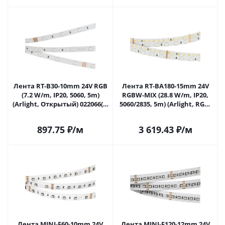
Лента RT-B30-10mm 24V RGB
Лента RT-BA180-15mm 24V
(7.2 W/m, IP20, 5060, 5m)
RGBW-MIX (28.8 W/m, IP20,
(Arlight, Открытый) 022066(2)
5060/2835, 5m) (Arlight, RGB-
в Самаре
CCT, RGB-MIX, RGB-White
MIX) 022707(2) в Самаре
897.75
₽
/м
3 619.43
₽
/м
Лента MINI-F60-10mm 24V
Лента MINI-F120-12mm 24V