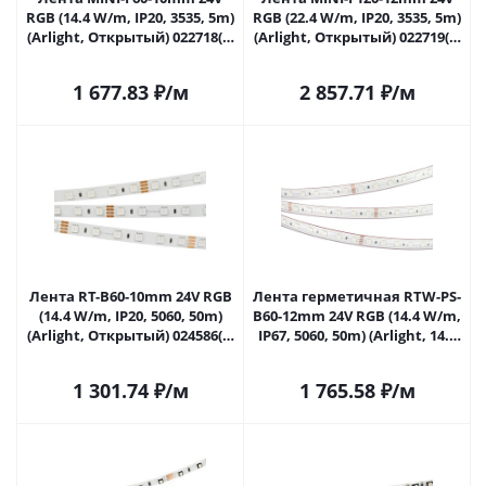
RGB (14.4 W/m, IP20, 3535, 5m)
RGB (22.4 W/m, IP20, 3535, 5m)
(Arlight, Открытый) 022718(2)
(Arlight, Открытый) 022719(2)
в Самаре
в Самаре
1 677.83
₽
/м
2 857.71
₽
/м
Лента RT-B60-10mm 24V RGB
Лента герметичная RTW-PS-
(14.4 W/m, IP20, 5060, 50m)
B60-12mm 24V RGB (14.4 W/m,
(Arlight, Открытый) 024586(2)
IP67, 5060, 50m) (Arlight, 14.4
в Самаре
Вт/м, IP67) 024587(2) в
Самаре
1 301.74
₽
/м
1 765.58
₽
/м