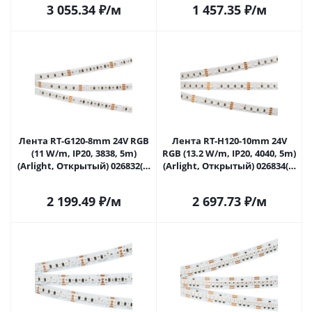
3 055.34
₽
/м
1 457.35
₽
/м
Лента RT-G120-8mm 24V RGB
Лента RT-H120-10mm 24V
(11 W/m, IP20, 3838, 5m)
RGB (13.2 W/m, IP20, 4040, 5m)
(Arlight, Открытый) 026832(2)
(Arlight, Открытый) 026834(2)
в Самаре
в Самаре
2 199.49
₽
/м
2 697.73
₽
/м