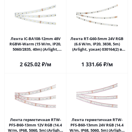
Лента IC-BA108-12mm 48V
Лента RT-G60-5mm 24V RGB
RGBW-Warm (15 W/m, IP20,
(6.6 W/m, IP20, 3838, 5m)
5060/2835, 40m) (Arlight,
(Arlight, узкая) 030164(2) в
стабилизированная)
Самаре
029990(2) в Самаре
2 625.02
₽
/м
1 331.66
₽
/м
Лента герметичная RTW-
Лента герметичная RTW-
PFS-B60-13mm 12V RGB (14.4
PFS-B60-13mm 24V RGB (14.4
W/m, IP68, 5060, 5m) (Arlight,
W/m, IP68, 5060, 5m) (Arlight,