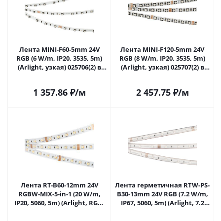
Лента MINI-F60-5mm 24V
Лента MINI-F120-5mm 24V
RGB (6 W/m, IP20, 3535, 5m)
RGB (8 W/m, IP20, 3535, 5m)
(Arlight, узкая) 025706(2) в
(Arlight, узкая) 025707(2) в
Самаре
Самаре
1 357.86
₽
/м
2 457.75
₽
/м
Лента RT-B60-12mm 24V
Лента герметичная RTW-PS-
RGBW-MIX-5-in-1 (20 W/m,
B30-13mm 24V RGB (7.2 W/m,
IP20, 5060, 5m) (Arlight, RGB-
IP67, 5060, 5m) (Arlight, 7.2
CCT, RGB-MIX, RGB-White
Вт/м, IP67) 026484(2) в
MIX) 026363(2) в Самаре
Самаре