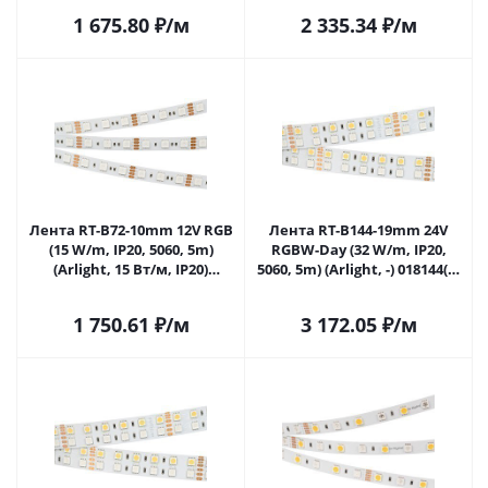
1 675.80
₽
/м
2 335.34
₽
/м
Лента RT-B72-10mm 12V RGB
Лента RT-B144-19mm 24V
(15 W/m, IP20, 5060, 5m)
RGBW-Day (32 W/m, IP20,
(Arlight, 15 Вт/м, IP20)
5060, 5m) (Arlight, -) 018144(2)
016246(2) в Самаре
в Самаре
1 750.61
₽
/м
3 172.05
₽
/м