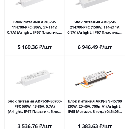
Блок питания ARPJ-SP-
Блок питания ARPJ-SP-
114700-PFC (80W, 57-114V,
214700-PFC (150W, 114-214V,
0.7A) (Arlight, IP67 Пластик, 5
0.7A) (Arlight, IP67 Пластик, 5
лет) 037896 в Самаре
лет) 039720 в Самаре
5 169.36
₽
/шт
6 946.49
₽
/шт
Блок питания ARPJ-SP-86700-
Блок питания ARPJ-SN-45700
PFC (60W, 43-86V, 0.7A)
(30W, 20-45V, 700mA) (Arlight,
(Arlight, IP67 Пластик, 5 лет)
IP65 Металл, 3 года) 045405 в
037891 в Самаре
Самаре
3 536.76
₽
/шт
1 383.63
₽
/шт