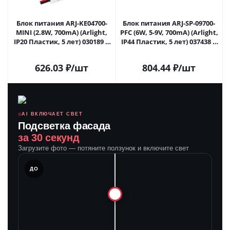
Блок питания ARJ-KE04700-
Блок питания ARJ-SP-09700-
MINI (2.8W, 700mA) (Arlight,
PFC (6W, 5-9V, 700mA) (Arlight,
IP20 Пластик, 5 лет) 030189 в
IP44 Пластик, 5 лет) 037438 в
Самаре
Самаре
626.03
₽
/шт
804.44
₽
/шт
AI ВКЛЮЧАЕТ СВЕТ
Подсветка фасада
за 30 секунд
Загрузите фото — потяните ползунок и включите свет
ЛЕ
ДО