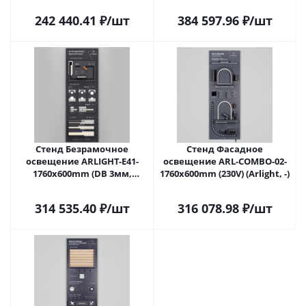
242 440.41
₽
/шт
384 597.96
₽
/шт
Стенд Безрамочное
Стенд Фасадное
освещение ARLIGHT-E41-
освещение ARL-COMBO-02-
1760х600mm (DB 3мм,
1760x600mm (230V) (Arlight, -)
пленка, подсветка) (Arlight,
-)
314 535.40
₽
/шт
316 078.98
₽
/шт