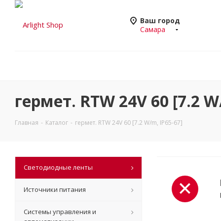
Ваш город
Самара
гермет. RTW 24V 60 [7.2 W
Главная
-
Каталог
-
гермет. RTW 24V 60 [7.2 W/m, IP65-67]
Светодиодные ленты
Источники питания
Системы управления и