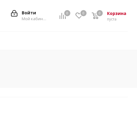
Войти
Корзина
0
0
0
0
Мой кабинет
пуста