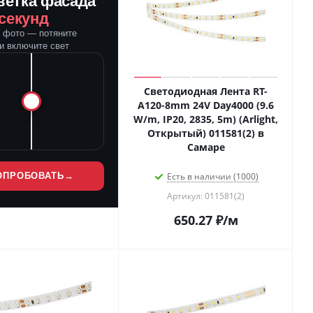
ветка фасада
 секунд
е фото — потяните
и включите свет
Светодиодная Лента RT-
A120-8mm 24V Day4000 (9.6
W/m, IP20, 2835, 5m) (Arlight,
Открытый) 011581(2) в
Самаре
ОПРОБОВАТЬ
→
Есть в наличии (1000)
Артикул: 011581(2)
650.27
₽
/м