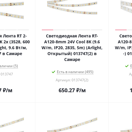
 Лента RT 2-
Светодиодная Лента RT-
Свето
K 2x (3528, 600
A120-8mm 24V Cool 8K (9.6
A120-8
ght, 9.6 Вт/м,
W/m, IP20, 2835, 5m) (Arlight,
W/m, IP2
7 в Самаре
Открытый) 013747(2) в
-) 0
Самаре
аличии (5)
Е
Есть в наличии (495)
 013747
А
Артикул: 013747(2)
7
₽
/м
650.27
₽
/м