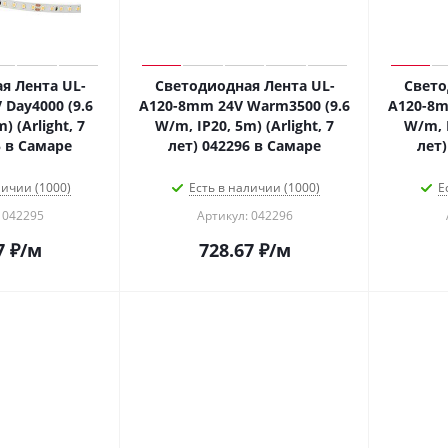
я Лента UL-
Светодиодная Лента UL-
Свето
Day4000 (9.6
A120-8mm 24V Warm3500 (9.6
A120-8m
) (Arlight, 7
W/m, IP20, 5m) (Arlight, 7
W/m, I
5 в Самаре
лет) 042296 в Самаре
лет)
личии (1000)
Есть в наличии (1000)
Е
 042295
Артикул: 042296
7
₽
/м
728.67
₽
/м