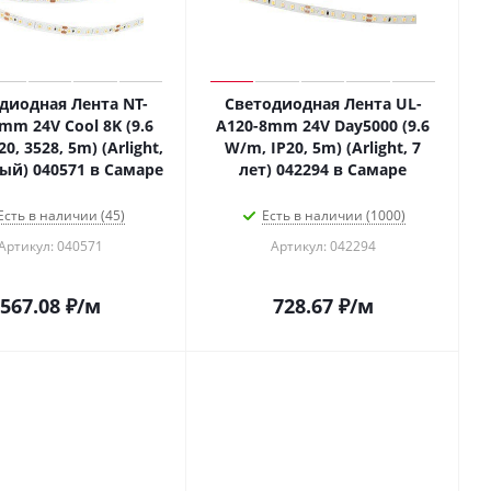
диодная Лента NT-
Светодиодная Лента UL-
mm 24V Cool 8K (9.6
A120-8mm 24V Day5000 (9.6
0, 3528, 5m) (Arlight,
W/m, IP20, 5m) (Arlight, 7
й) 040571 в Самаре
лет) 042294 в Самаре
Есть в наличии (45)
Есть в наличии (1000)
Артикул: 040571
Артикул: 042294
567.08
₽
/м
728.67
₽
/м