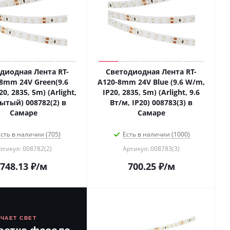
диодная Лента RT-
Светодиодная Лента RT-
8mm 24V Green(9.6
A120-8mm 24V Blue (9.6 W/m,
0, 2835, 5m) (Arlight,
IP20, 2835, 5m) (Arlight, 9.6
ытый) 008782(2) в
Вт/м, IP20) 008783(3) в
Самаре
Самаре
сть в наличии (705)
Есть в наличии (1000)
ртикул: 008782(2)
Артикул: 008783(3)
748.13
₽
/м
700.25
₽
/м
ЮЧАЕТ СВЕТ