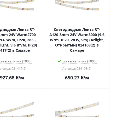
диодная Лента RT-
Светодиодная Лента RT-
8mm 24V Warm2700
A120-8mm 24V Warm3000 (9.6
(9.6 W/m, IP20, 2835,
W/m, IP20, 2835, 5m) (Arlight,
light, 9.6 Вт/м, IP20)
Открытый) 024108(2) в
417(2) в Самаре
Самаре
сть в наличии (1000)
Есть в наличии (1000)
ртикул: 021417(2)
Артикул: 024108(2)
927.68
₽
/м
650.27
₽
/м