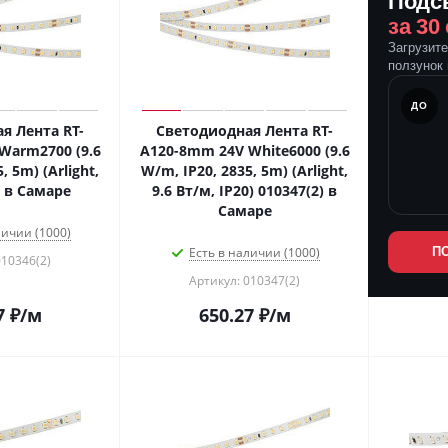
Подс
за 30
Загрузит
ползунок 
ПОСЛЕ
ДО
я Лента RT-
Светодиодная Лента RT-
Warm2700 (9.6
A120-8mm 24V White6000 (9.6
, 5m) (Arlight,
W/m, IP20, 2835, 5m) (Arlight,
) в Самаре
9.6 Вт/м, IP20) 010347(2) в
Самаре
личии (1000)
Есть в наличии (1000)
П
010346(2)
Артикул: 010347(2)
7
₽
/м
650.27
₽
/м