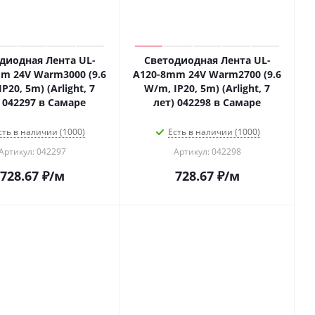
диодная Лента UL-
Светодиодная Лента UL-
m 24V Warm3000 (9.6
A120-8mm 24V Warm2700 (9.6
P20, 5m) (Arlight, 7
W/m, IP20, 5m) (Arlight, 7
 042297 в Самаре
лет) 042298 в Самаре
сть в наличии (1000)
Есть в наличии (1000)
Артикул: 042297
Артикул: 042298
728.67
₽
/м
728.67
₽
/м