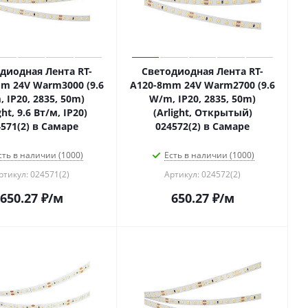
диодная Лента RT-
Светодиодная Лента RT-
m 24V Warm3000 (9.6
A120-8mm 24V Warm2700 (9.6
 IP20, 2835, 50m)
W/m, IP20, 2835, 50m)
ght, 9.6 Вт/м, IP20)
(Arlight, Открытый)
571(2) в Самаре
024572(2) в Самаре
сть в наличии (1000)
Есть в наличии (1000)
ртикул: 024571(2)
Артикул: 024572(2)
650.27
₽
/м
650.27
₽
/м