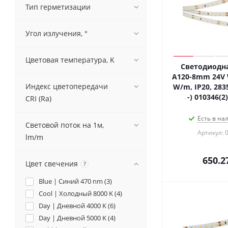
Тип герметизации
Угол излучения, °
Цветовая температура, K
Светодиодна
A120-8mm 24V 
Индекс цветопередачи
W/m, IP20, 2835
-) 010346(2
CRI (Ra)
Есть в на
Световой поток на 1м,
Артикул: 
lm/m
650.2
Цвет свечения
?
Blue | Синий 470 nm (
3
)
Cool | Холодный 8000 K (
4
)
Day | Дневной 4000 K (
6
)
Day | Дневной 5000 K (
4
)