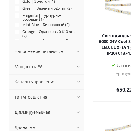
Gold | Золотой (
1
)
Green | Зелёный 525 nm (
2
)
Magenta | Пурпурно-
розовый (
1
)
Mint Blue | Бирюзовый (
2
)
Orange | Оранжевый 610 nm
Светодиодная
(
2
)
Peach Fuzz | Персиковый (
1
)
5000 24V Cool 8
LED, LUX) (Arli
Pink | Розовый (
1
)
Напряжение питания, V
IP20) 01374
Red | Красный 625 nm (
2
)
Scarlet | Алый (
1
)
Есть в н
Мощность, W
Violet | Фиолетовый (
1
)
Артикул:
Warm | Тёплый 1900 K (
1
)
Каналы управления
Warm | Тёплый 2400 K (
4
)
650.2
Warm | Тёплый 2700 K (
10
)
Тип управления
Warm | Тёплый 3000 K (
6
)
Warm | Тёплый 3500 K (
3
)
White | Белый 6000 K (
7
)
Диммируемый(ая)
Yellow | Жёлтый 590 nm (
2
)
Длина, мм