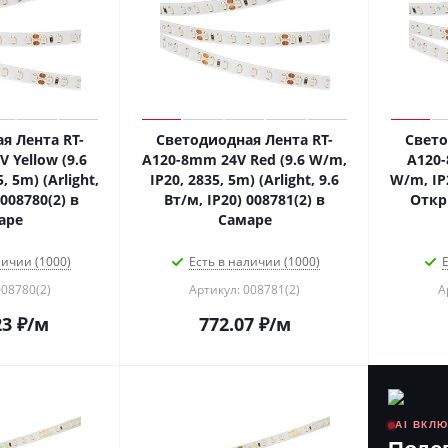
я Лента RT-
Светодиодная Лента RT-
Свето
 Yellow (9.6
A120-8mm 24V Red (9.6 W/m,
A120-
, 5m) (Arlight,
IP20, 2835, 5m) (Arlight, 9.6
W/m, IP2
08780(2) в
Вт/м, IP20) 008781(2) в
Откр
аре
Самаре
личии (1000)
Есть в наличии (1000)
Е
008780(2)
Артикул: 008781(2)
А
23
₽
/м
772.07
₽
/м
AI ВКЛ