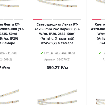
я Лента RT-
Светодиодная Лента RT-
Свето
hite6000 (9.6
A120-8mm 24V Day4000 (9.6
A120-8m
2835, 50m)
W/m, IP20, 2835, 50m)
W/m,
 Вт/м, IP20)
(Arlight, Открытый)
(Arli
 в Самаре
024570(2) в Самаре
024
личии (1000)
Есть в наличии (1000)
Е
024568(2)
Артикул: 024570(2)
А
7
₽
/м
650.27
₽
/м