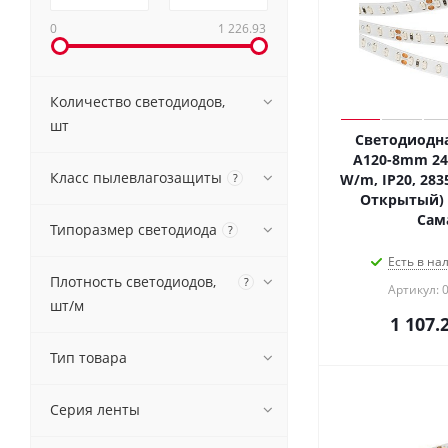
0
1 226.93
Количество светодиодов,
шт
Светодиодна
A120-8mm 24V
Класс пылевлагозащиты
?
W/m, IP20, 2835
Открытый) 0
Сам
Типоразмер светодиода
?
Есть в на
Плотность светодиодов,
?
Артикул: 
шт/м
1 107.
Тип товара
Серия ленты