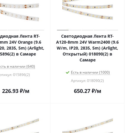
диодная Лента RT-
Светодиодная Лента RT-
mm 24V Orange (9.6
A120-8mm 24V Warm2400 (9.6
0, 2835, 5m) (Arlight,
W/m, IP20, 2835, 5m) (Arlight,
15896(2) в Самаре
Открытый) 018090(2) в
Самаре
сть в наличии (640)
Есть в наличии (1000)
ртикул: 015896(2)
Артикул: 018090(2)
1 226.93
₽
/м
650.27
₽
/м