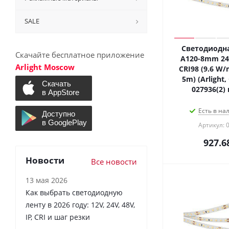
SALE
Светодиодна
Скачайте бесплатное приложение
A120-8mm 24
Arlight Moscow
CRI98 (9.6 W/m
5m) (Arlight
027936(2)
Есть в на
Артикул: 
927.6
Новости
Все новости
13 мая 2026
Как выбрать светодиодную
ленту в 2026 году: 12V, 24V, 48V,
IP, CRI и шаг резки