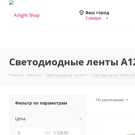
Ваш город
Самара
Светодиодные ленты A12
Главная
-
Каталог
-
Светодиодные ленты
-
Светодиодные ленты Ун
По умолчанию
Фильтр по параметрам
Цена