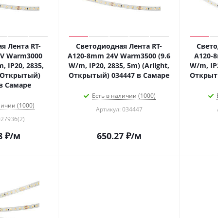
я Лента RT-
Светодиодная Лента RT-
Свето
V Warm3000
A120-8mm 24V Warm3500 (9.6
A120-8
, IP20, 2835,
W/m, IP20, 2835, 5m) (Arlight,
W/m, IP2
, Открытый)
Открытый) 034447 в Самаре
Открыты
 в Самаре
Есть в наличии (1000)
личии (1000)
Артикул: 034447
027936(2)
8
₽
/м
650.27
₽
/м