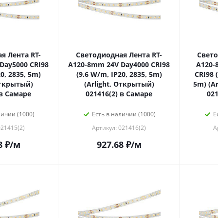
я Лента RT-
Светодиодная Лента RT-
Свето
Day5000 CRI98
A120-8mm 24V Day4000 CRI98
A120-
0, 2835, 5m)
(9.6 W/m, IP20, 2835, 5m)
CRI98 
Открытый)
(Arlight, Открытый)
5m) (Ar
 в Самаре
021416(2) в Самаре
021
личии (1000)
Есть в наличии (1000)
Е
021415(2)
Артикул: 021416(2)
А
8
₽
/м
927.68
₽
/м