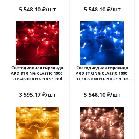
031637 в Самаре
031638 в Самаре
5 548.10
₽
/шт
5 548.10
₽
/шт
Светодиодная гирлянда
Светодиодная гирлянда
ARD-STRING-CLASSIC-1000-
ARD-STRING-CLASSIC-1000-
CLEAR-100LED-PULSE Red
CLEAR-100LED-PULSE Blue
(230V, 7W) (Ardecoled, IP65)
(230V, 7W) (Ardecoled, IP65)
031639 в Самаре
031641 в Самаре
3 595.17
₽
/шт
5 548.10
₽
/шт