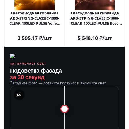
Светодиодная гирлянда
Светодиодная гирлянда
ARD-STRING-CLASSIC-1000-
ARD-STRING-CLASSIC-1000-
CLEAR-100LED-PULSE Yellow
CLEAR-100LED-PULSE Rose
(230V, 7W) (Ardecoled, IP65)
Gold (230V, 7W) (Ardecoled,
031642 в Самаре
IP65) 031643 в Самаре
3 595.17
₽
/шт
5 548.10
₽
/шт
AI ВКЛЮЧАЕТ СВЕТ
Подсветка фасада
за 30 секунд
Загрузите фото — потяните ползунок и включите свет
ЛЕ
ДО