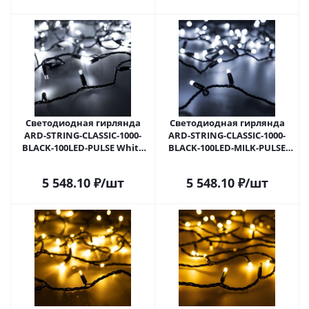
Светодиодная гирлянда
Светодиодная гирлянда
ARD-STRING-CLASSIC-1000-
ARD-STRING-CLASSIC-1000-
BLACK-100LED-PULSE White
BLACK-100LED-MILK-PULSE
(230V, 7W) (Ardecoled, IP65)
White (230V, 7W) (Ardecoled,
031651 в Самаре
IP65) 031652 в Самаре
5 548.10
₽
/шт
5 548.10
₽
/шт