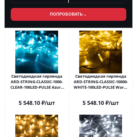
ПОПРОБОВАТЬ
→
Светодиодная гирлянда
Светодиодная гирлянда
ARD-STRING-CLASSIC-1000-
ARD-STRING-CLASSIC-10000-
CLEAR-100LED-PULSE Azure
WHITE-100LED-PULSE Warm
(230V, 7W) (Ardecoled, IP65)
(230V, 7W) (Ardecoled, IP65)
031644 в Самаре
031645 в Самаре
5 548.10
₽
/шт
5 548.10
₽
/шт