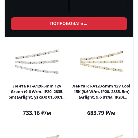
ПОПРОБОВАТЬ
→
Лента RT-A120-5mm 12V
Лента RT-A120-5mm 12V Cool
Green (9.6 W/m, IP20, 2835,
15K (9.6 W/m, IP20, 2835, 5m)
5m) (Arlight, узкая) 015007(2)
(Arlight, 9.6 Вт/м, IP20)
в Самаре
015212(2) в Самаре
733.16
₽
/м
683.79
₽
/м