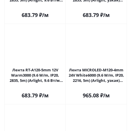
2835, 5m) (Arlight, 9.6 Вт/м,
2835, 5m) (Arlight, узкая)
IP20) 018101(2) в Самаре
024105(2) в Самаре
683.79
₽
/м
683.79
₽
/м
Лента RT-A120-5mm 12V
Лента MICROLED-M120-4mm
Warm3000 (9.6 W/m, IP20,
24V White6000 (9.6 W/m, IP20,
2835, 5m) (Arlight, 9.6 Вт/м,
2216, 5m) (Arlight, узкая)
IP20) 024114(2) в Самаре
024410(2) в Самаре
683.79
₽
/м
965.08
₽
/м