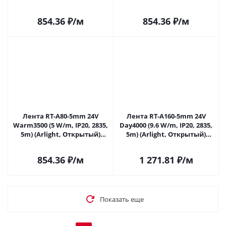
037796 в Самаре
037797 в Самаре
854.36
₽
/м
854.36
₽
/м
Лента RT-A80-5mm 24V
Лента RT-A160-5mm 24V
Warm3500 (5 W/m, IP20, 2835,
Day4000 (9.6 W/m, IP20, 2835,
5m) (Arlight, Открытый)
5m) (Arlight, Открытый)
037798 в Самаре
037800 в Самаре
854.36
₽
/м
1 271.81
₽
/м
Показать еще