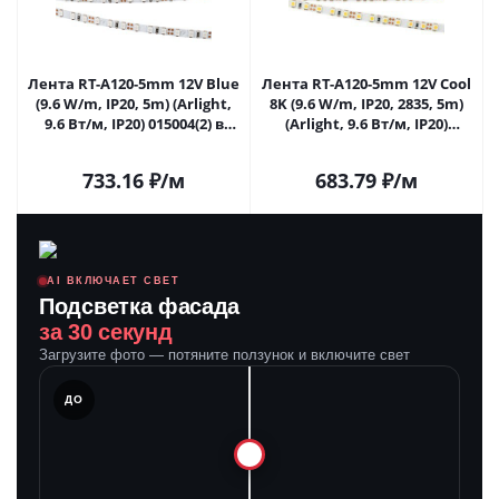
Лента RT-A120-5mm 12V Blue
Лента RT-A120-5mm 12V Cool
(9.6 W/m, IP20, 5m) (Arlight,
8K (9.6 W/m, IP20, 2835, 5m)
9.6 Вт/м, IP20) 015004(2) в
(Arlight, 9.6 Вт/м, IP20)
Самаре
015005(2) в Самаре
733.16
₽
/м
683.79
₽
/м
AI ВКЛЮЧАЕТ СВЕТ
Подсветка фасада
за 30 секунд
Загрузите фото — потяните ползунок и включите свет
ЛЕ
ДО