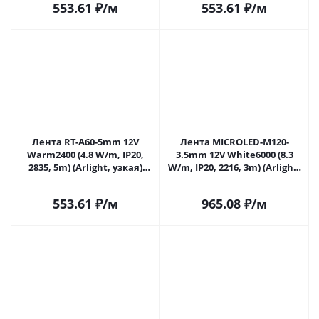
553.61
₽
/м
553.61
₽
/м
Лента RT-A60-5mm 12V
Лента MICROLED-M120-
Warm2400 (4.8 W/m, IP20,
3.5mm 12V White6000 (8.3
2835, 5m) (Arlight, узкая)
W/m, IP20, 2216, 3m) (Arlight,
028616(2) в Самаре
узкая) 033003 в Самаре
553.61
₽
/м
965.08
₽
/м