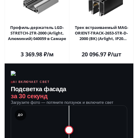
Профиль-держатель LGD-
Трек встраиваемый MAG-
STRETCH-2TR-2000 (Arlight,
ORIENT-TRACK-2653-STR-D-
Алюминий) 040059 в Самаре
2000 (BK) (Arlight, IP20
Металл, 3 года)
3 369.98
₽
/м
20 096.97
₽
/шт
AI ВКЛЮЧАЕТ СВЕТ
Подсветка фасада
за 30 секунд
Загрузите фото — потяните ползунок и включите свет
ЛЕ
ДО