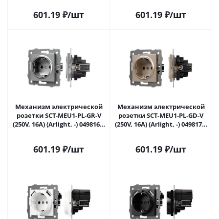
601.19
₽
/шт
601.19
₽
/шт
Механизм электрической
Механизм электрической
розетки SCT-MEU1-PL-GR-V
розетки SCT-MEU1-PL-GD-V
(250V, 16A) (Arlight, -) 049816 в
(250V, 16A) (Arlight, -) 049817 в
Самаре
Самаре
601.19
₽
/шт
601.19
₽
/шт