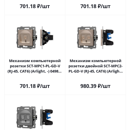
701.18
₽
/шт
701.18
₽
/шт
Механизм компьютерной
Механизм компьютерной
розетки SCT-MPC1-PL-GD-V
розетки двойной SCT-MPC2-
(RJ-45, CAT6) (Arlight, -) 049849
PL-GD-V (RJ-45, CAT6) (Arlight,
в Самаре
-) 049850 в Самаре
701.18
₽
/шт
980.39
₽
/шт