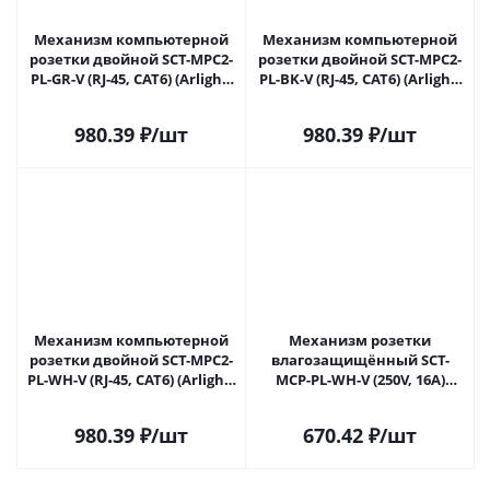
Механизм компьютерной
Механизм компьютерной
розетки двойной SCT-MPC2-
розетки двойной SCT-MPC2-
PL-GR-V (RJ-45, CAT6) (Arlight,
PL-BK-V (RJ-45, CAT6) (Arlight,
-) 049851 в Самаре
-) 049853 в Самаре
980.39
₽
/шт
980.39
₽
/шт
Механизм компьютерной
Механизм розетки
розетки двойной SCT-MPC2-
влагозащищённый SCT-
PL-WH-V (RJ-45, CAT6) (Arlight,
MCP-PL-WH-V (250V, 16A)
-) 049854 в Самаре
(Arlight, -) 049833 в Самаре
980.39
₽
/шт
670.42
₽
/шт