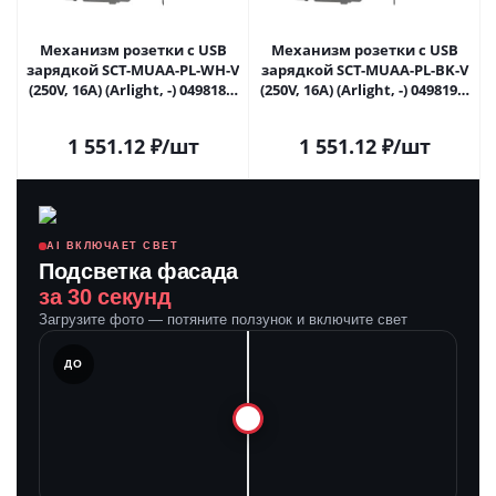
Механизм розетки с USB
Механизм розетки с USB
зарядкой SCT-MUAA-PL-WH-V
зарядкой SCT-MUAA-PL-BK-V
(250V, 16A) (Arlight, -) 049818 в
(250V, 16A) (Arlight, -) 049819 в
Самаре
Самаре
1 551.12
₽
/шт
1 551.12
₽
/шт
AI ВКЛЮЧАЕТ СВЕТ
Подсветка фасада
за 30 секунд
Загрузите фото — потяните ползунок и включите свет
ЛЕ
ДО